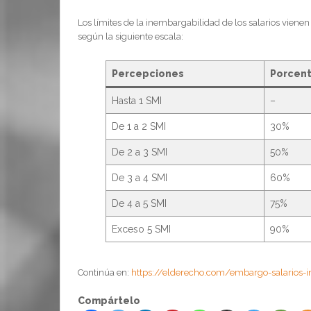
Los límites de la inembargabilidad de los salarios vienen 
según la siguiente escala:
Percepciones
Porcent
Hasta 1 SMI
–
De 1 a 2 SMI
30%
De 2 a 3 SMI
50%
De 3 a 4 SMI
60%
De 4 a 5 SMI
75%
Exceso 5 SMI
90%
Continúa en:
https://elderecho.com/embargo-salarios-
Compártelo