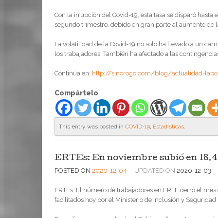
Con la irrupción del Covid-19, esta tasa se disparó hasta 
segundo trimestro, debido en gran parte al aumento de 
La volatilidad de la Covid-19 no solo ha llevado a un ca
los trabajadores. También ha afectado a las contingencia
Continúa en:
http://sincrogo.com/blog/actualidad-labor
Compártelo
This entry was posted in
COVID-19
,
Estadisticas
.
ERTEs: En noviembre subió en 18.
POSTED ON
2020-12-04
UPDATED ON
2020-12-03
ERTEs: El número de trabajadores en ERTE cerró el mes
facilitados hoy por el Ministerio de Inclusión y Seguridad