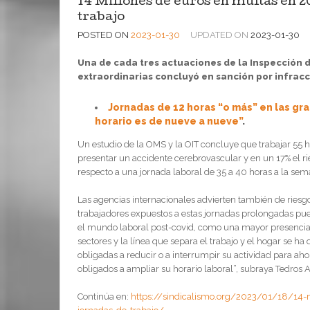
14 Millones de euros en multas en 20
trabajo
POSTED ON
2023-01-30
UPDATED ON
2023-01-30
Una de cada tres actuaciones de la Inspección d
extraordinarias concluyó en sanción por infrac
Jornadas de 12 horas “o más” en las gr
horario es de nueve a nueve”
.
Un estudio de la OMS y la OIT concluye que trabajar 55 
presentar un accidente cerebrovascular y en un 17% el ri
respecto a una jornada laboral de 35 a 40 horas a la sem
Las agencias internacionales advierten también de riesg
trabajadores expuestos a estas jornadas prolongadas pu
el mundo laboral post-covid, como una mayor presencia 
sectores y la línea que separa el trabajo y el hogar se
obligadas a reducir o a interrumpir su actividad para aho
obligados a ampliar su horario laboral”, subraya Tedro
Continúa en:
https://sindicalismo.org/2023/01/18/14-