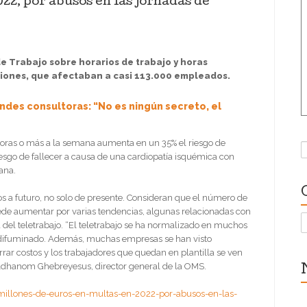
22, por abusos en las jornadas de
e Trabajo sobre horarios de trabajo y horas
ciones, que afectaban a casi 113.000 empleados.
andes consultoras: “No es ningún secreto, el
horas o más a la semana aumenta en un 35% el riesgo de
B
esgo de fallecer a causa de una cardiopatía isquémica con
ana.
os a futuro, no solo de presente. Consideran que el número de
ede aumentar por varias tendencias, algunas relacionadas con
C
del teletrabajo. “El teletrabajo se ha normalizado en muchos
 ha difuminado. Además, muchas empresas se han visto
rrar costos y los trabajadores que quedan en plantilla se ven
s Adhanom Ghebreyesus, director general de la OMS.
millones-de-euros-en-multas-en-2022-por-abusos-en-las-