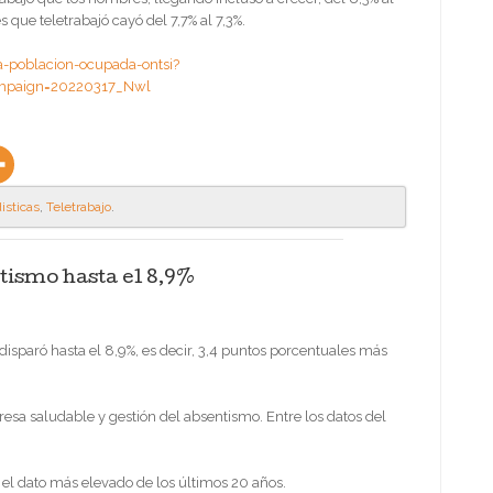
que teletrabajó cayó del 7,7% al 7,3%.
a-poblacion-ocupada-ontsi?
mpaign=20220317_Nwl
isticas
,
Teletrabajo
.
tismo hasta el 8,9%
isparó hasta el 8,9%, es decir, 3,4 puntos porcentuales más
esa saludable y gestión del absentismo. Entre los datos del
 el dato más elevado de los últimos 20 años.