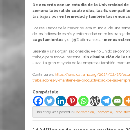
De acuerdo con un estudio de la Universidad de
semana laboral de cuatro días, las 61 compañía
las bajas por enfermedad y también las renunci
Los resultados de la mayor prueba mundial de una semana
de los índices de estrés y enfermedad entre los trabajad
«
agotamiento
» y el
39%
afirman estar
menos estre
Sesenta y una organizaciones del Reino Unido se comp
trabajo para todo el personal,
sin disminución de los 
2022. La gran mayoría de las empresas también mantuvie
Continua en:
https://sindicalismo.org/2023/02/25/estu
trabajadores-y-mantiene-la-productividad-de-las-empr
Compártelo
This entry was posted in
Contratación
,
Ecomomía
,
Estadistic