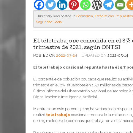
This entry was posted in
Ecomomía
,
Estadisticas
,
Impuestos
Seguridad Social
.
El teletrabajo se consolida en el 8%
trimestre de 2021, según ONTSI
POSTED ON
2022-03-24
UPDATED ON
2022-05-14
El teletrabajo ocasional repunta hasta el 5,7 po
El porcentaje de población ocupada que realizó su activ
trimestre en el 8%, situándose en 1,58 millones de perso
último informe del Observatorio Nacional de Tecnología 
Digitalización e Inteligencia Artificial.
Mientras que este porcentaje no ha variado con respecto
realizó
teletrabajo
ocasional, menos de la mitad de la
de 1,15 millones de personas que trabajaron a distancia
Por género, las mujeres siguen optando más por el teletr