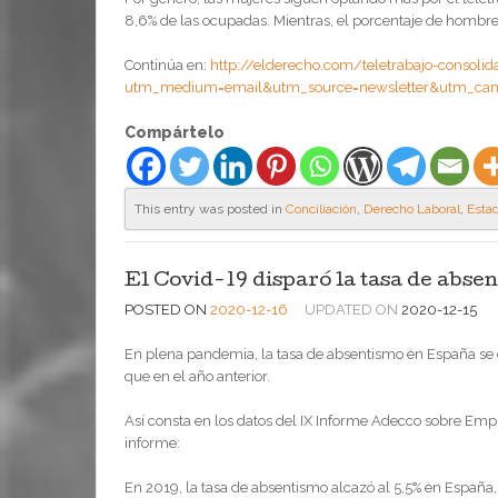
8,6% de las ocupadas. Mientras, el porcentaje de hombres 
Continúa en:
http://elderecho.com/teletrabajo-consolid
utm_medium=email&utm_source=newsletter&utm_ca
Compártelo
This entry was posted in
Conciliación
,
Derecho Laboral
,
Estad
El Covid-19 disparó la tasa de absen
POSTED ON
2020-12-16
UPDATED ON
2020-12-15
En plena pandemia, la tasa de absentismo en España se d
que en el año anterior.
Así consta en los datos del IX Informe Adecco sobre Empr
informe:
En 2019, la tasa de absentismo alcazó al 5,5% en España,