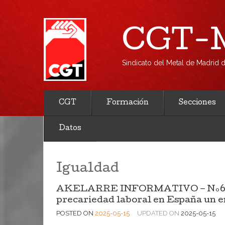
CGT-M
Sindicato del Metal de Madrid
CGT
Formación
Secciones
Datos
Igualdad
AKELARRE INFORMATIVO – Nº69 – D
precariedad laboral en España un 
POSTED ON
2025-05-15
UPDATED ON
2025-05-15