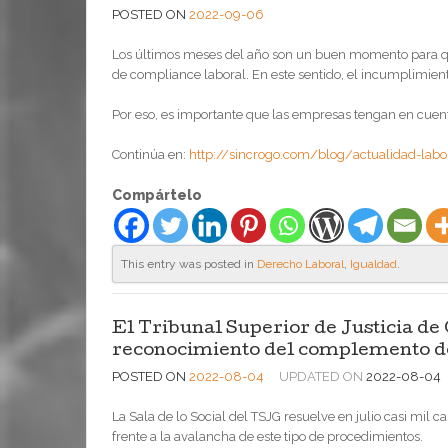
POSTED ON
2022-09-06
Los últimos meses del año son un buen momento para q
de compliance laboral. En este sentido, el incumplimien
Por eso, es importante que las empresas tengan en cuenta
Continúa en:
http://sincrogo.com/blog/actualidad-labo
Compártelo
This entry was posted in
Derecho Laboral
,
Igualdad
.
El Tribunal Superior de Justicia de 
reconocimiento del complemento d
POSTED ON
2022-08-04
UPDATED ON
2022-08-04
La Sala de lo Social del TSJG resuelve en julio casi m
frente a la avalancha de este tipo de procedimientos.