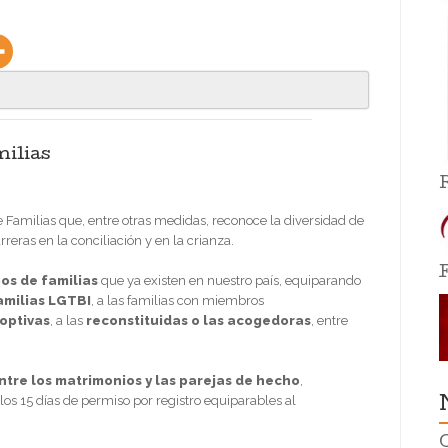
milias
e Familias que, entre otras medidas, reconoce la diversidad de
rreras en la conciliación y en la crianza.
pos de familias
que ya existen en nuestro país, equiparando
amilias LGTBI
, a las familias con miembros
optivas
, a las
reconstituidas o las acogedoras
, entre
tre los matrimonios y las parejas de hecho
,
os 15 días de permiso por registro equiparables al