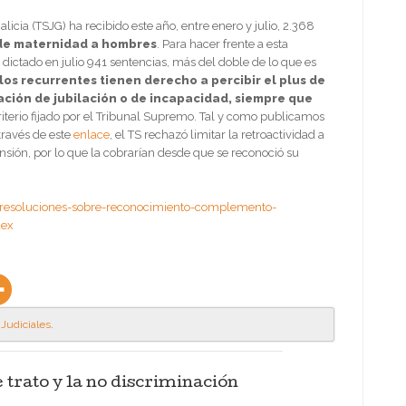
alicia (TSJG) ha recibido este año, entre enero y julio, 2.368
de maternidad a hombres
. Para hacer frente a esta
dictado en julio 941 sentencias, más del doble de lo que es
os recurrentes tienen derecho a percibir el plus de
ación de jubilación o de incapacidad, siempre que
criterio fijado por el Tribunal Supremo. Tal y como publicamos
través de este
enlace
, el TS rechazó limitar la retroactividad a
ión, por lo que la cobrarían desde que se reconoció su
ta-resoluciones-sobre-reconocimiento-complemento-
dex
 Judiciales
.
 trato y la no discriminación