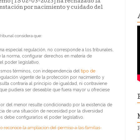
remo [TS 02-03-2023] ha rechazado la
restación por nacimiento y cuidado del
 Tribunal considera que:
a especial regulación, no corresponde a los tribunales,
de la norma, configurar derechos en materia de
l poder legislativo.
mismos términos, con independencia del
tipo de
regulación vigente de la protección por nacimiento y
ulta contraria al principio de igualdad, ni contraviene
de que pudiera ser deseable que fuera mayor u ofreciese
rior del menor resulte condicionado por la existencia de
cia de una situación de necesidad por la diversidad
os debe configurarlos el poder legislativo.
o-reconoce-la-ampliacion-del-permiso-a-las-familias-