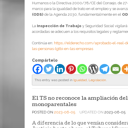
Humanos o la Directiva 2000/78/CE del Consejo, de 27 d
marco para la igualdad de trato en el empleo y se avanza
(ODS)
de la Agenda 2030, fundamentalmente en el
OD
La
Inspección de Trabajo
y Seguridad Social vigilará
acordadas se adecuen a los requisitos legales y reglamen
Continúa en:
https://elderecho.com/aprobado-el-real-d
las-personas-lgtbi-en-las-empresas
Compártelo
This entry was posted in
Igualdad
,
Legislación
.
El TS no reconoce la ampliación del
monoparentales
POSTED ON
2023-06-05
UPDATED ON
2023-06-05
A diferencia de lo que venían conside