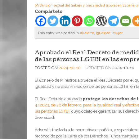
69 División sexual del trabajo y precariedad laboral en España
Compártelo
This entry was posted in
Akelarre
,
Igualdad
,
Mujer
.
Aprobado el Real Decreto de medida
de las personas LGTBI en las empr
POSTED ON
2024-10-10
UPDATED ON
2024-10-10
El Consejo de Ministros aprueba el Real Decreto por el qu
igualdad y no discriminación de las personas LGTBI en l
El Real Decreto aprobado
protege los derechos de 
4/2023, de 28 de febrero, para la igualdad real y efectiv
las personas LGTBI
, cuyo objeto es garantizar sus derech
diversidad.
Además, traslada a la normativa española, y especialme
reconocido por la Carta de los Derechos Fundamentales