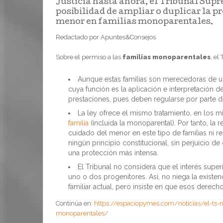
Justicia hasta ahora, el Tribunal Sup
posibilidad de ampliar o duplicar la p
menor en familias monoparentales.
Redactado por Apuntes&Consejos
Sobre el permiso a las
familias monoparentales
, el
Aunque estas familias son merecedoras de un
cuya función es la aplicación e interpretación 
prestaciones, pues deben regularse por parte de
La ley ofrece el mismo tratamiento, en los 
familia
(incluida la monoparental). Por tanto, la 
cuidado del menor en este tipo de familias ni res
ningún principio constitucional, sin perjuicio 
una protección más intensa.
El Tribunal no considera que el interés supe
uno o dos progenitores. Así, no niega la existen
familiar actual, pero insiste en que esos derech
Continúa en:
https://espaciopymes.com/noticias/el-ts-n
monoparentales/