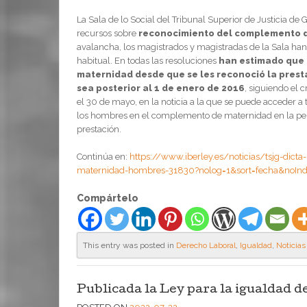
La Sala de lo Social del Tribunal Superior de Justicia de G
recursos sobre
reconocimiento del complemento 
avalancha, los magistrados y magistradas de la Sala han 
habitual. En todas las resoluciones
han estimado que l
maternidad desde que se les reconoció la prest
sea posterior al 1 de enero de 2016
, siguiendo el 
el 30 de mayo, en la noticia a la que se puede acceder a 
los hombres en el complemento de maternidad en la pens
prestación.
Continúa en:
https://www.iberley.es/noticias/tsjg-dic
maternidad-hombres-31830?nolog=1&sort=fecha&noIn
Compártelo
This entry was posted in
Derecho Laboral
,
Igualdad
,
Noticias
Publicada la Ley para la igualdad de