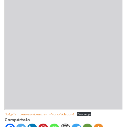
No23-Tambien-es-violencia-III-Mono-Volador-2
Descarga
Compártelo