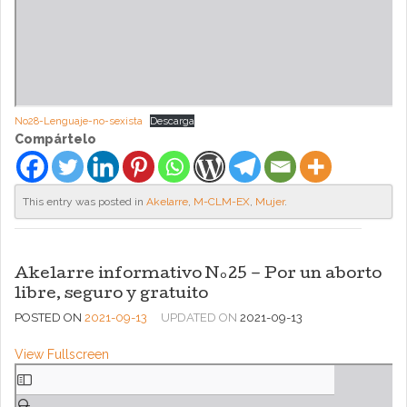
No28-Lenguaje-no-sexista
Descarga
Compártelo
This entry was posted in
Akelarre
,
M-CLM-EX
,
Mujer
.
Akelarre informativo Nº25 – Por un aborto
libre, seguro y gratuito
POSTED ON
2021-09-13
UPDATED ON
2021-09-13
View Fullscreen
Saltar
al