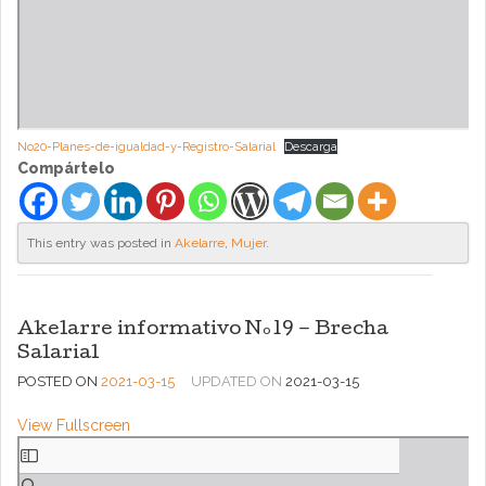
No20-Planes-de-igualdad-y-Registro-Salarial
Descarga
Compártelo
This entry was posted in
Akelarre
,
Mujer
.
Akelarre informativo Nº19 – Brecha
Salarial
POSTED ON
2021-03-15
UPDATED ON
2021-03-15
View Fullscreen
Saltar
al