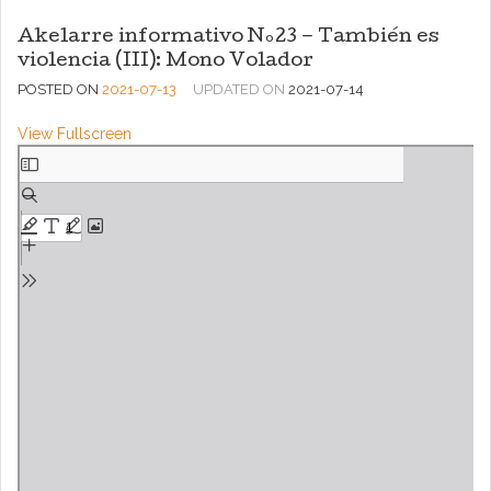
Akelarre informativo Nº23 – También es
violencia (III): Mono Volador
POSTED ON
2021-07-13
UPDATED ON
2021-07-14
View Fullscreen
Saltar
al
contenido
del
PDF