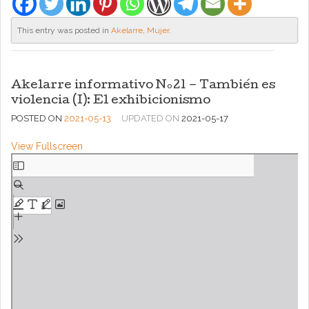
This entry was posted in
Akelarre
,
Mujer
.
Akelarre informativo Nº21 – También es
violencia (I): El exhibicionismo
POSTED ON
2021-05-13
UPDATED ON
2021-05-17
View Fullscreen
Saltar
al
contenido
del
PDF