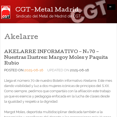
-
CGT-Metal Madrid
Sindicato del Metal de Madrid de CGT
Akelarre
AKELARRE INFORMATIVO – Nº70 –
Nuestras Ilustres: Margoy Moles y Paquita
Rubio
POSTED ON
2025-06-16
UPDATED ON
2025-06-16
Llega el número 70 de nuestro Boletín informativo Akelarre. Este mes
dando visibilidad y luz a dos mujeres icónicas de principios del S.XX.
Como siempre, pedimos que compartáis con la afiliación este trabajo
ya que es esencia y pedagogía enfocada en la lucha de clases desde
la igualdad y respeto a la dignidad.
Margot Moles, deportista multidisciplinar dedicada también a la