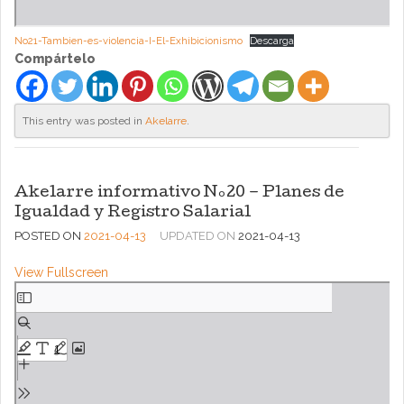
No21-Tambien-es-violencia-I-El-Exhibicionismo
Descarga
Compártelo
This entry was posted in
Akelarre
.
Akelarre informativo Nº20 – Planes de
Igualdad y Registro Salarial
POSTED ON
2021-04-13
UPDATED ON
2021-04-13
View Fullscreen
Saltar
al
contenido
del
PDF