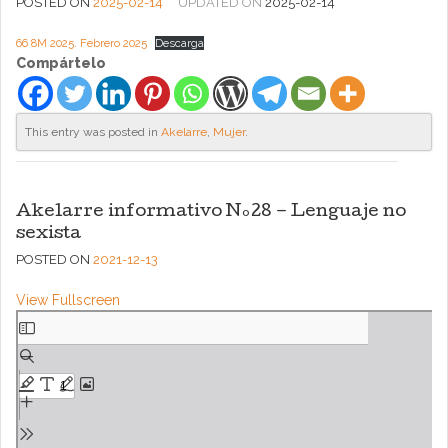
POSTED ON
2025-02-14
UPDATED ON
2025-02-14
66 8M 2025. Febrero 2025
Descarga
Compártelo
This entry was posted in
Akelarre
,
Mujer
.
Akelarre informativo Nº28 – Lenguaje no
sexista
POSTED ON
2021-12-13
View Fullscreen
Saltar
al
contenido
del
PDF