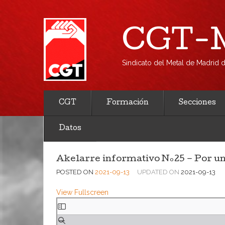
CGT-M
Sindicato del Metal de Madrid
CGT
Formación
Secciones
Datos
Akelarre informativo Nº25 – Por un 
POSTED ON
2021-09-13
UPDATED ON
2021-09-13
View Fullscreen
Saltar
al
contenido