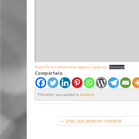
No25-Por-un-aborto-libre-seguro-y-gratuito
Descarga
Compártelo
This entry was posted in
Akelarre
.
¿Hay que tener en cuenta el
teletrabajo dentro del Plan de
Igualdad?