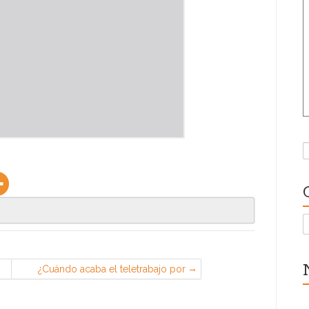
B
C
¿Cuándo acaba el teletrabajo por
Covid19?