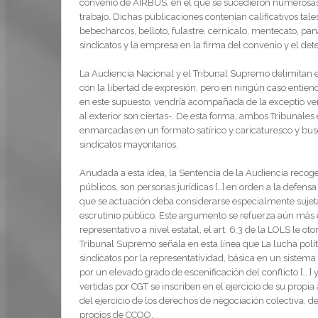
convenio de AIRBUS, en el que se sucedieron numerosas 
trabajo. Dichas publicaciones contenían calificativos tale
bebecharcos, belloto, fulastre, cernícalo, mentecato, p
sindicatos y la empresa en la firma del convenio y el det
La Audiencia Nacional y el Tribunal Supremo delimitan el
con la libertad de expresión, pero en ningún caso entien
en este supuesto, vendría acompañada de la exceptio ver
al exterior son ciertas-. De esta forma, ambos Tribunale
enmarcadas en un formato satírico y caricaturesco y busc
sindicatos mayoritarios.
Anudada a esta idea, la Sentencia de la Audiencia recoge 
públicos, son personas jurídicas […] en orden a la defens
que se actuación deba considerarse especialmente sujeta 
escrutinio público. Este argumento se refuerza aún más
representativo a nivel estatal, el art. 6.3 de la LOLS le 
Tribunal Supremo señala en esta línea que La lucha polític
sindicatos por la representatividad, básica en un sistema
por un elevado grado de escenificación del conflicto [… 
vertidas por CGT se inscriben en el ejercicio de su propi
del ejercicio de los derechos de negociación colectiva, 
propios de CCOO.