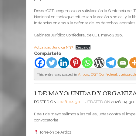
Desde CGT acogemos con satisfacción la Sentencia del T
Nacional en tanto que refuerzan la acción sindical y la 
instancias en aras a la defensa de los derechos laborales -
Gabinete Jurídico Confederal de CGT, mayo 2026.
Actualidad Jurídica Nº17
Descarga
Compártelo
This entry was posted in
Airbus
,
CGT Confederal
,
Jurisprud
1 DE MAYO: UNIDAD Y ORGANIZ
POSTED ON
2026-04-30
UPDATED ON
2026-04-30
Este 1 de mayo salimos a las calles juntas contra el impe
convocatoria!
Torrejón de Ardoz