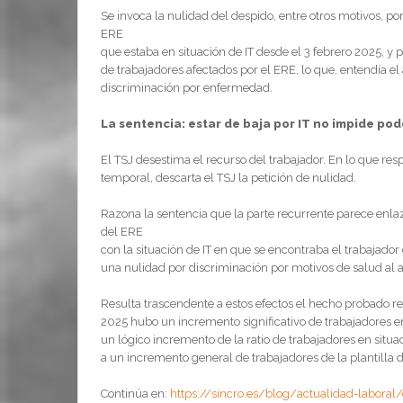
Se invoca la nulidad del despido, entre otros motivos, po
ERE
que estaba en situación de IT desde el 3 febrero 2025, y 
de trabajadores afectados por el ERE, lo que, entendía e
discriminación por enfermedad.
La sentencia: estar de baja por IT no impide pod
El TSJ desestima el recurso del trabajador. En lo que re
temporal, descarta el TSJ la petición de nulidad.
Razona la sentencia que la parte recurrente parece enlaz
del ERE
con la situación de IT en que se encontraba el trabajador
una nulidad por discriminación por motivos de salud al a
Resulta trascendente a estos efectos el hecho probado r
2025 hubo un incremento significativo de trabajadores en
un lógico incremento de la ratio de trabajadores en situac
a un incremento general de trabajadores de la plantilla 
Continúa en:
https://sincro.es/blog/actualidad-laboral/