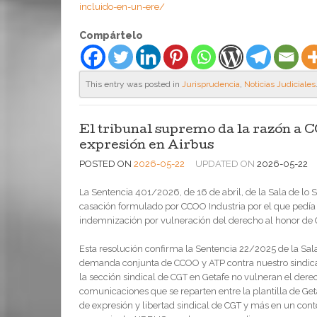
incluido-en-un-ere/
Compártelo
This entry was posted in
Jurisprudencia
,
Noticias Judiciales
El tribunal supremo da la razón a 
expresión en Airbus
POSTED ON
2026-05-22
UPDATED ON
2026-05-22
La Sentencia 401/2026, de 16 de abril, de la Sala de lo
casación formulado por CCOO Industria por el que pedí
indemnización por vulneración del derecho al honor de C
Esta resolución confirma la Sentencia 22/2025 de la Sala
demanda conjunta de CCOO y ATP contra nuestro sindicat
la sección sindical de CGT en Getafe no vulneran el der
comunicaciones que se reparten entre la plantilla de Ge
de expresión y libertad sindical de CGT y más en un cont