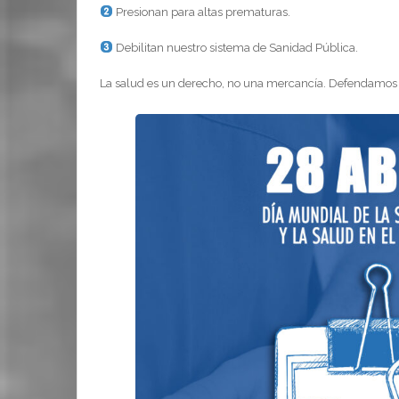
Presionan para altas prematuras.
Debilitan nuestro sistema de Sanidad Pública.
La salud es un derecho, no una mercancía. Defendamos l