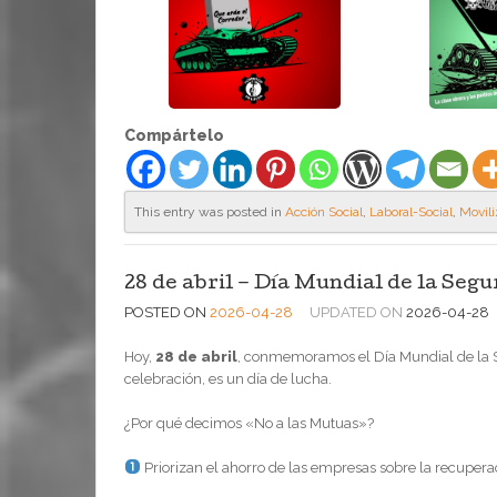
Compártelo
This entry was posted in
Acción Social
,
Laboral-Social
,
Movil
28 de abril – Día Mundial de la Segu
POSTED ON
2026-04-28
UPDATED ON
2026-04-28
Hoy,
28 de abril
, conmemoramos el Día Mundial de la Se
celebración, es un día de lucha.
¿Por qué decimos «No a las Mutuas»?
Priorizan el ahorro de las empresas sobre la recuperac