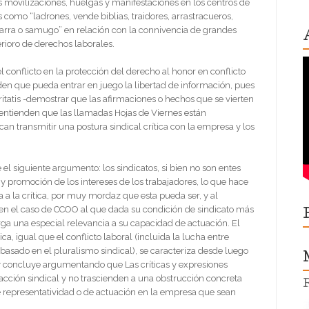
movilizaciones, huelgas y manifestaciones en los centros de
s como “ladrones, vende biblias, traidores, arrastracueros,
anarra o samugo” en relación con la connivencia de grandes
erioro de derechos laborales.
 conflicto en la protección del derecho al honor en conflicto
den que pueda entrar en juego la libertad de información, pues
itatis -demostrar que las afirmaciones o hechos que se vierten
s entienden que las llamadas Hojas de Viernes están
an transmitir una postura sindical crítica con la empresa y los
el siguiente argumento: los sindicatos, si bien no son entes
a y promoción de los intereses de los trabajadores, lo que hace
a la crítica, por muy mordaz que esta pueda ser, y al
 en el caso de CCOO al que dada su condición de sindicato más
otorga una especial relevancia a su capacidad de actuación. El
a, igual que el conflicto laboral (incluida la lucha entre
 basado en el pluralismo sindical), se caracteriza desde luego
] y concluye argumentando que Las críticas y expresiones
a acción sindical y no trascienden a una obstrucción concreta
de representatividad o de actuación en la empresa que sean