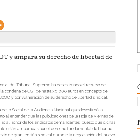
.
CGT y ampara su derecho de libertad de
B
 Social del Tribunal Supremo ha desestimado el recurso de
a la condena de CGT de hasta 30.000 euros en concepto de
COO y por vulneración de su derecho de libertad sindical.
C
 de lo Social de la Audiencia Nacional que desestimó la
o al entender que las publicaciones de la Hoja de Viernes de
echo al honor de los sindicatos demandantes, puesto que dichas
tafe están amparadas por el derecho fundamental de libertad
exto de gran tensión sindical durante la negociación del nuevo