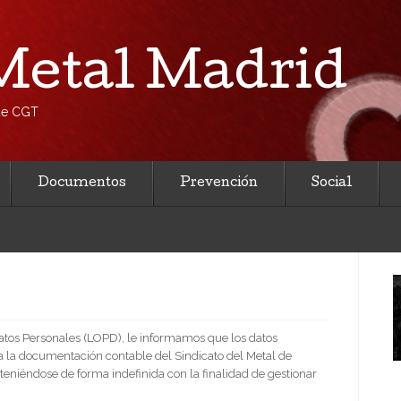
etal Madrid
 de CGT
Documentos
Prevención
Social
Datos Personales (LOPD), le informamos que los datos
a la documentación contable del Sindicato del Metal de
eniéndose de forma indefinida con la finalidad de gestionar