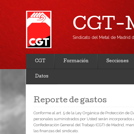
CGT-M
Sindicato del Metal de Madrid
CGT
Formación
Secciones
Datos
Reporte de gastos
Conforme al art. 5 de la Ley Orgánica de Protección de 
personales suministrados por Usted serán incorporados 
Confederación General del Trabajo (CGT) de Madrid, mant
las finanzas del sindicato.