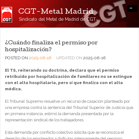
-
CGT-Metal Madrid
Sindicato del Metal de Madrid de CGT
¿Cuándo finaliza el permiso por
hospitalización?
POSTED ON
2025-06-16
UPDATED ON
2025-06-16
El TS, reiterando su doctrina, declara que el permiso
retribuido por hospitalización de familiares no se extingue
con el alta hospitalaria, pero sí que finaliza con el alta
médica.
El Tribunal Supremo resuelve un recurso de casación planteado por
una empresa contra la sentencia del Tribunal Superior de Justicia que,
en primera instancia, estimó la demanda presentada por la
representación sindical de los trabajadores.
Esta demanda por conflicto colectivo solicita que se reconozca el
derecho de los empleados a disfrutar íntegramente del permiso