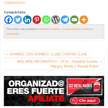
hospitalizacion
Compártelo
This entry was posted in
Derecho Laboral
,
Jurisprudencia
,
Noticias
Judiciales
.
HOMBRO CON HOMBRO, CLASE CONTRA CLASE
AKELARRE INFORMATIVO – Nº70 – Nuestras Ilustres:
Margoy Moles y Paquita Rubio