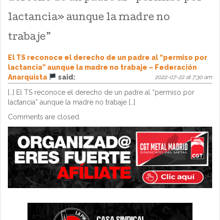
lactancia» aunque la madre no
trabaje
”
El TS reconoce el derecho de un padre al “permiso por
lactancia” aunque la madre no trabaje – Federación
Anarquista
said:
2022-07-22 at 7:30 am
[…] El TS reconoce el derecho de un padre al “permiso por
lactancia” aunque la madre no trabaje […]
Comments are closed.