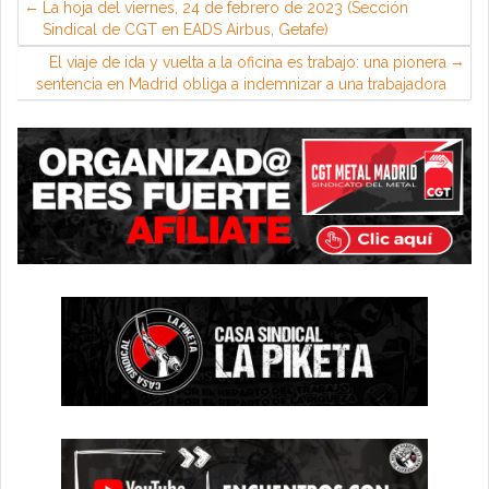
La hoja del viernes, 24 de febrero de 2023 (Sección
Sindical de CGT en EADS Airbus, Getafe)
El viaje de ida y vuelta a la oficina es trabajo: una pionera
sentencia en Madrid obliga a indemnizar a una trabajadora