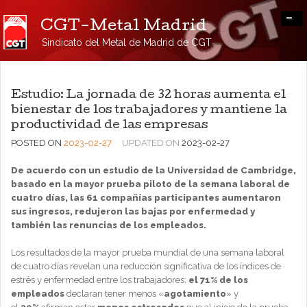
-
CGT-Metal Madrid
Sindicato del Metal de Madrid de CGT
Estudio: La jornada de 32 horas aumenta el
bienestar de los trabajadores y mantiene la
productividad de las empresas
POSTED ON
2023-02-27
UPDATED ON
2023-02-27
De acuerdo con un estudio de la Universidad de Cambridge,
basado en la mayor prueba piloto de la semana laboral de
cuatro días, las 61 compañías participantes aumentaron
sus ingresos, redujeron las bajas por enfermedad y
también las renuncias de los empleados.
Los resultados de la mayor prueba mundial de una semana laboral
de cuatro días revelan una reducción significativa de los índices de
estrés y enfermedad entre los trabajadores:
el 71% de los
empleados
declaran tener menos «
agotamiento
» y