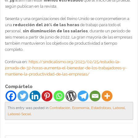
el
39%
afirman estar
menos estresados
que al inicio de la prueba,
según publican en la revista.
Sesenta y una organizaciones del Reino Unido se comprometieron a
una
reducción del 20% de las horas
de trabajo para todo el
personal,
sin disminución de los salarios
, durante un periodo de
seis meses a partir de junio de 2022. La gran mayoría de las empresas
también mantuvieron los objetivos de productividad a tiempo
completo.
Continua en:
https://sindicalismo.org/2023/02/25/estudio-la-
jornada-de-32-horas-aumenta-el-bienestar-de-los-trabajadores-y-
mantiene-la-productividad-de-las-empresas/
Compártelo
This entry was posted in
Contratación
,
Ecomomía
,
Estadisticas
,
Laboral
,
Laboral-Social
.