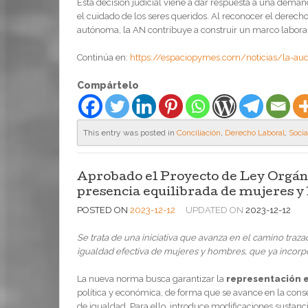
Esta decisión judicial viene a dar respuesta a una demand
el cuidado de los seres queridos. Al reconocer el derec
autónoma, la AN contribuye a construir un marco laboral 
Continúa en:
https://espaciopymes.com/noticias/la-audi
Compártelo
This entry was posted in
Conciliación
,
Derecho Laboral
,
Socia
Aprobado el Proyecto de Ley Orgáni
presencia equilibrada de mujeres 
POSTED ON
2023-12-12
UPDATED ON
2023-12-12
Se trata de una iniciativa que avanza en el camino traz
igualdad efectiva de mujeres y hombres, que ya incorpo
La nueva norma busca garantizar la
representación e
política y económica, de forma que se avance en la consec
de igualdad. Para ello, introduce modificaciones sustanc