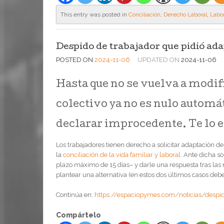
This entry was posted in
Conciliación
,
Derecho Laboral
,
Labor
Despido de trabajador que pidió ada
POSTED ON
2024-11-06
UPDATED ON
2024-11-06
Hasta que no se vuelva a modific
colectivo ya no es nulo automá
declarar improcedente. Te lo e
Los trabajadores tienen derecho a solicitar adaptación de
la
conciliación de la vida familiar y laboral
. Ante dicha s
plazo máximo de 15 días– y darle una respuesta tras las 
plantear una alternativa (en estos dos últimos casos debe
Continúa en:
https://espaciopymes.com/noticias/despid
Compártelo