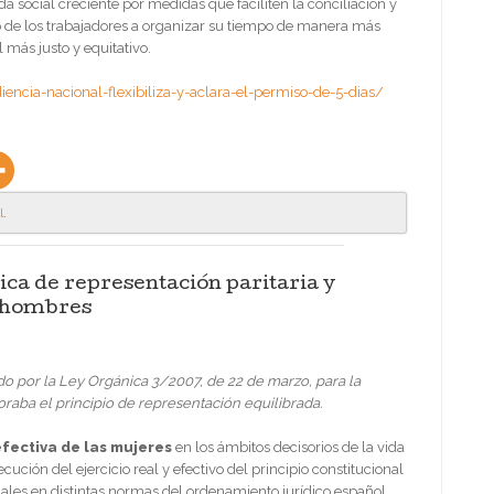
a social creciente por medidas que faciliten la conciliación y
ho de los trabajadores a organizar su tiempo de manera más
más justo y equitativo.
encia-nacional-flexibiliza-y-aclara-el-permiso-de-5-dias/
l
.
ca de representación paritaria y
y hombres
ado por la Ley Orgánica 3/2007, de 22 de marzo, para la
raba el principio de representación equilibrada.
fectiva de las mujeres
en los ámbitos decisorios de la vida
ución del ejercicio real y efectivo del principio constitucional
iales en distintas normas del ordenamiento jurídico español.