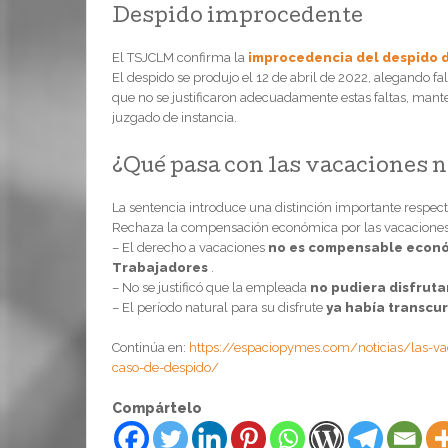
Despido improcedente
El TSJCLM confirma la
improcedencia del despido d
El despido se produjo el 12 de abril de 2022, alegando fal
que no se justificaron adecuadamente estas faltas, mant
juzgado de instancia.
¿Qué pasa con las vacaciones n
La sentencia introduce una distinción importante respect
Rechaza la compensación económica por las vacacione
– El derecho a vacaciones
no es compensable económ
Trabajadores
.
– No se justificó que la empleada
no pudiera disfruta
– El período natural para su disfrute
ya había transcur
Continúa en:
https://espaciopymes.com/noticias/las-va
caso-de-despido/
Compártelo