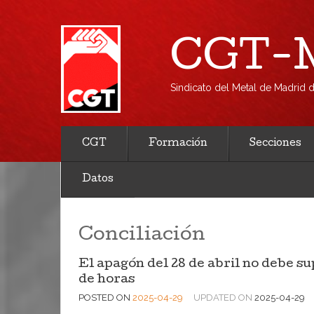
CGT-M
Sindicato del Metal de Madrid
CGT
Formación
Secciones
Datos
Conciliación
El apagón del 28 de abril no debe s
de horas
POSTED ON
2025-04-29
UPDATED ON
2025-04-29