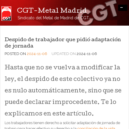
-
CGT-Metal Madrid
Sindicato del Metal de Madrid de CGT
Despido de trabajador que pidió adaptación
de jornada
POSTED ON
2024-11-06
UPDATED ON
2024-11-06
Hasta que no se vuelva a modificar la
ley, el despido de este colectivo ya no
es nulo automáticamente, sino que se
puede declarar improcedente. Te lo
explicamos en este artículo.
Los trabajadores tienen derecho a solicitar adaptación de jornada de
trabajo para hacer efectivo su derecho a la
conciliación de la vida