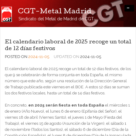
-
CGT-Metal Madrid
Sindicato del Metal de Madrid de CGT
El calendario laboral de 2025 recoge un total
de 12 días festivos
POSTED ON
2024-11-05
UPDATED ON
2024-11-05
El calendario laboral de 2025 recoge un total de 12 días festivos, de los
que 9 se celebrarán de forma conjunta en toda España, el mismo
número que este año, según una resolución de la Dirección General
de Trabajo publicada este viernes en el BOE. A estos 12 días se suman
los dos festivos locales, hasta un total de 14 días festivos.
En concreto,
en 2025
serán fiesta en toda España
el miércoles 1
de enero (Año Nuevo), el lunes 6 de enero (Epifanía del Señor), el
viernes 18 de abril (Viernes Santo), el jueves 1 de Mayo (Fiesta del
Trabajo), el viernes 15 de agosto (Asunción de la Virgen), el sábado 1
de noviembre (Todos los Santos), el sábado 6 de diciembre (Día de la
Constitución Española), el lunes 8 de diciembre (Día de la Inmaculada