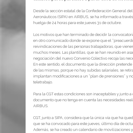
Desde la sección estatal de la Confederación General del
Aeronáuticos (SIPA) en AIRBUS, se ha informado a travé
huelga de 24 horas para este jueves 31 de octubre.
Los motivos que han terminado de decidir la convocatori
en otro comunicado donde se expone que el “preacuerdo”
reivindicaciones de las personas trabajadoras, que viene
muchos meses. Las plantillas, que se han reunido en as
negociación del nuevo Convenio Colectivo recoja las nec
En este sentido, el documento que la dirección pretende 
de las mismas, porque no hay subidas salariales, se ret
implantan modificaciones a un “plan de prensiones” y no 
teletrabajo.
Para la CGT estas condiciones son inaceptables y junto a 
documento que no tenga en cuenta las necesidades reales
AIRBUS.
CGT, junto a SIPA, considera que la única vía que ha qued
que se ha convocado para este jueves, último día de octub
Además, se ha creado un calendario de movilizaciones y