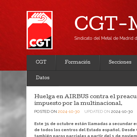
CGT-M
Sindicato del Metal de Madrid
CGT
Formación
Secciones
Datos
Huelga en AIRBUS contra el preacue
impuesto por la multinacional.
POSTED ON
2024-10-30
UPDATED ON
2024-10-30
Este 31 de octubre están llamadas a secundar es
de todos los centros del Estado español.
Desde 
también paros parciales a partir del 1 de noviem