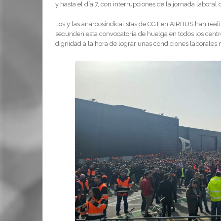
y hasta el día 7, con interrupciones de la jornada laboral
Los y las anarcosindicalistas de CGT en AIRBUS han real
secunden esta convocatoria de huelga en todos los centr
dignidad a la hora de lograr unas condiciones laborales m