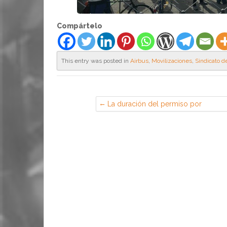
Compártelo
This entry was posted in
Airbus
,
Movilizaciones
,
Sindicato d
La duración del permiso por
hospitalización de parientes no se
extingue con el alta hospitalaria