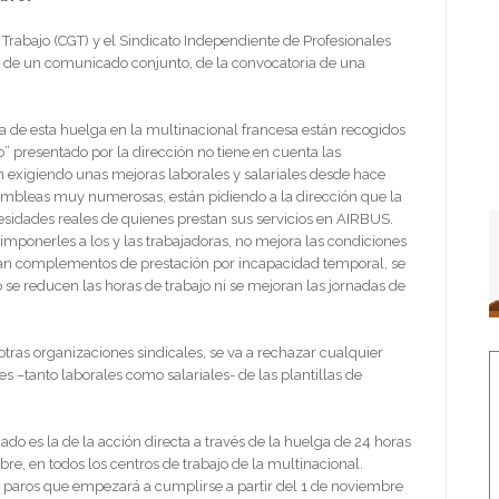
 Trabajo (CGT) y el Sindicato Independiente de Profesionales
s de un comunicado conjunto, de la convocatoria de una
a de esta huelga en la multinacional francesa están recogidos
 presentado por la dirección no tiene en cuenta las
n exigiendo unas mejoras laborales y salariales desde hace
ambleas muy numerosas, están pidiendo a la dirección que la
esidades reales de quienes prestan sus servicios en AIRBUS.
imponerles a los y las trabajadoras, no mejora las condiciones
iran complementos de prestación por incapacidad temporal, se
se reducen las horas de trabajo ni se mejoran las jornadas de
otras organizaciones sindicales, se va a rechazar cualquier
 –tanto laborales como salariales- de las plantillas de
ado es la de la acción directa a través de la huelga de 24 horas
re, en todos los centros de trabajo de la multinacional.
 paros que empezará a cumplirse a partir del 1 de noviembre