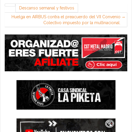
Descanso semanal y festivos
Huelga en AIRBUS contra el preacuerdo del VII Convenio
Colectivo impuesto por la multinacional.