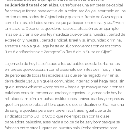
solidaridad total con ellxs.
Carrefour es una empresa de capital
francés que forma parte activa de la colonización y el apartheid en los
territorios ocupados de Cisjordania y que en el frente de Gaza regala
comida a los soldados sionistas que participan entre risas y
selfies
en
la masacre. Detener al que denuncia esta situación es un ejemplo
más de la tiranía de una ley mordaza que cercena nuestra libertad de
expresión y nuestra libertad sindical. Israel y su impunidad criminal
arrastra una ola que llega hasta aquí, como vemos con casos como
“Los 6 antifascistas de Zaragoza” o “las 6 de la Suiza en Gijón”.
La jornada de hoy ha señalado a los culpables de esta barbarie: las
empresas que colaboran con el asesinato de miles de niños y niñas,
de personas de todas las edades a las que se ha negado vivir en su
tierra desde 1948, sin que la comunidad internacional haga nada, sin
que nuestro Gobierno «progresista» haga algo más que decir bonitas
palabras pero sin romper acuerdos y negocios. La jornada de hoy ha
retratado también a muchas instituciones, universidades y empresas
que han puesto trabas al libre ejercicio del sindicalismo. Esa mancha
de sangre quedará para siempre en sus trajes. Igual que la de
sindicatos como UGT o CCOO que no empatizan con la clase
trabajadora palestina, asesinada a golpe de balas y bombas que se
fabrican entre otros lugares en nuestro país. Probablemente para