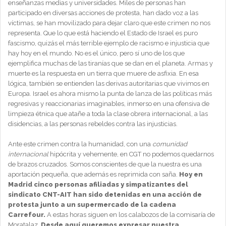
enseñanzas medias y universidades. Miles de personas han
participado en diversas acciones de protesta, han dado voz a las
víctimas, se han movilizado para dejar claro que este crimen no nos
representa. Que lo que está haciendo el Estado de Israel es puro
fascismo, quizás el más terrible ejemplo de racismo e injusticia que
hay hoy en el mundo. No es el único, pero sí uno de los que
ejemplifica muchas de las tiranías que se dan en el planeta. Armas y
muerte es la respuesta en un tierra que muere de asfixia. En esa
lógica, también se entienden las derivas autoritarias que vivimos en
Europa. Israel es ahora mismo la punta de lanza de las políticas más
regresivas y reaccionarias imaginables, inmerso en una ofensiva de
limpieza étnica que atañe a toda la clase obrera internacional, a las
disidencias, a las personas rebeldes contra las injusticias.
Ante este crimen contra la humanidad, con una
comunidad
internacional
hipócrita y vehemente, en CGT no podemos quedarnos
de brazos cruzados. Somos conscientes de que la nuestra es una
aportación pequeña, que además es reprimida con saña.
Hoy en
Madrid cinco personas afiliadas y simpatizantes del
sindicato CNT-AIT han sido detenidas en una acción de
protesta junto a un supermercado de la cadena
Carrefour.
A estas horas siguen en los calabozos de la comisaría de
Moratalaz.
Desde aquí queremos expresar nuestra