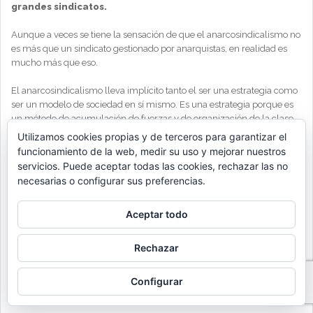
grandes sindicatos.
Aunque a veces se tiene la sensación de que el anarcosindicalismo no
es más que un sindicato gestionado por anarquistas, en realidad es
mucho más que eso.
El anarcosindicalismo lleva implícito tanto el ser una estrategia como
ser un modelo de sociedad en sí mismo. Es una estrategia porque es
un método de acumulación de fuerzas y de organización de la clase
trabajadora a partir de la lucha laboral. Y es un modelo de sociedad,
Utilizamos cookies propias y de terceros para garantizar el
porque el anarcosindicalismo podría sustituir al Estado. Y es que el
funcionamiento de la web, medir su uso y mejorar nuestros
Estado no es más que una forma de administrar la sociedad, una
servicios. Puede aceptar todas las cookies, rechazar las no
organización social al servicio de la clase dominante. Además, su
necesarias o configurar sus preferencias.
propia existencia y desarrollo crea unas relaciones sociales concretas.
Como sabemos que son posible otras relaciones sociales, también nos
Aceptar todo
es posible imaginar otro tipo de formas de administrar la sociedad que
no estén al servicio de esa clase.
Rechazar
Continúa en:
https://www.elsaltodiario.com/opinion/anarcosindicalismo-
Configurar
movimientos-sociales?
&utm_medium=social&utm_campaign=web&utm_source=facebook&f