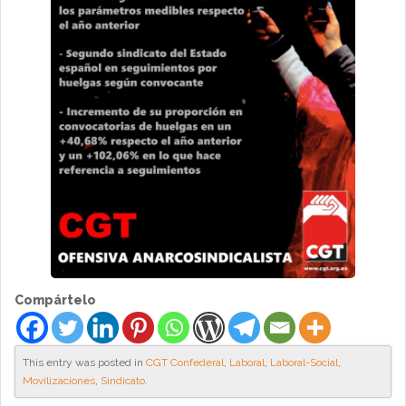
Compártelo
This entry was posted in
CGT Confederal
,
Laboral
,
Laboral-Social
,
Movilizaciones
,
Sindicato
.