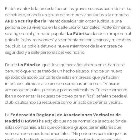
El detonante de la protesta fueron los graves sucesos ocurridos el 14
de octubre, cuando un grupo de hombres vinculados a la empresa
APD Security Iberia
intentó desalojar sin orden judicial a una
persona de su vivienda en la calle Leonor González. Posteriormente,
se dirigieron al gimnasio popular
La Fábrika
, donde irrumpieron al
grito de
“rojos, maricones”
y se enfrentaron con vecinos y miembros
del club. La policía detuvo a nueve miembros de la empresa de
seguridad y a siete personas del vecindario.
Desde
La Fábrika
, que lleva quince años abierta en el barrio, se
denunció que no se trató de un hecho aislado, sino de un nuevo
episodio de acoso por parte de estas empresas, que ya habían
intentado intimidar a vecinos en semanas anteriores. “Vinieron
armados con palos, piedras y porras extensibles. En ese momento
iban a comenzar las clases de boxeo para niños”, señalan desde el
club, calificando su respuesta como un acto de defensa vecinal.
La
Federación Regional de Asociaciones Vecinales de
Madrid (FRAVM)
ha exigido que no se normalice la actuación de
estas compañías, a las que considera grupos paramilitares que
vulneran derechos fundamentales. “No podemos permitir que las
mafias de la desokupación operen en nuestros barrios con total