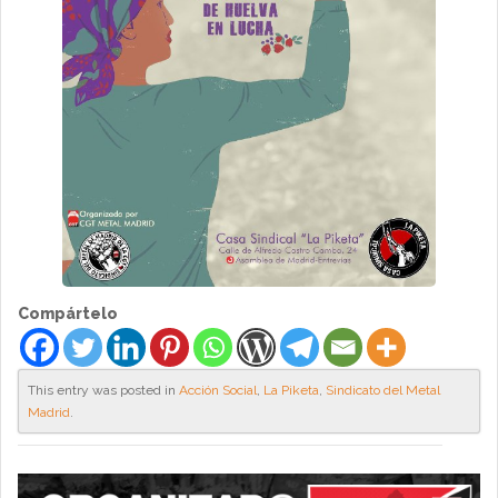
Compártelo
This entry was posted in
Acción Social
,
La Piketa
,
Sindicato del Metal
Madrid
.