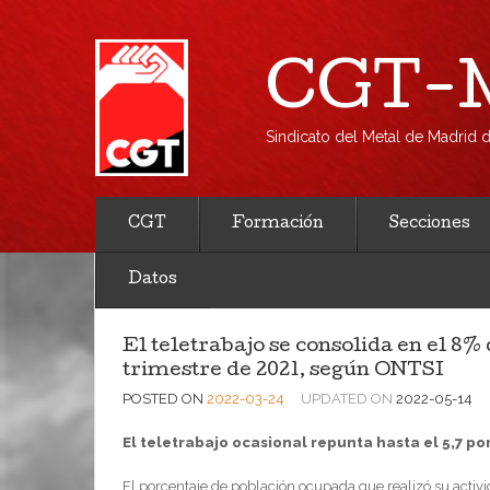
CGT-M
Sindicato del Metal de Madrid
CGT
Formación
Secciones
Datos
El teletrabajo se consolida en el 8%
trimestre de 2021, según ONTSI
POSTED ON
2022-03-24
UPDATED ON
2022-05-14
El teletrabajo ocasional repunta hasta el 5,7 po
El porcentaje de población ocupada que realizó su activ