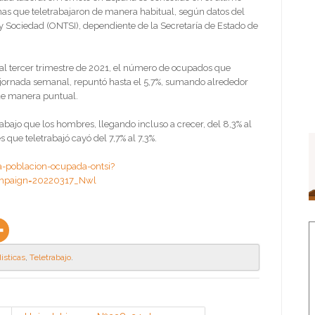
nas que teletrabajaron de manera habitual, según datos del
y Sociedad (ONTSI), dependiente de la Secretaría de Estado de
 al tercer trimestre de 2021, el número de ocupados que
 jornada semanal, repuntó hasta el 5,7%, sumando alrededor
 de manera puntual.
abajo que los hombres, llegando incluso a crecer, del 8,3% al
que teletrabajó cayó del 7,7% al 7,3%.
a-poblacion-ocupada-ontsi?
mpaign=20220317_Nwl
isticas
,
Teletrabajo
.