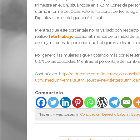
trimestre en el 8%, situándose en 1,58 millones de perso
último informe del Observatorio Nacional de Tecnología 
Digitalización e Inteligencia Artificial.
Mientras que este porcentaje no ha variado con respecto
realizó
teletrabajo
ocasional, menos de la mitad de la
de 1,15 millones de personas que trabajaron a distancia
Por género, las mujeres siguen optando más por el teletr
8,6% de las ocupadas. Mientras, el porcentaje de hombres 
Continúa en:
http://elderecho.com/teletrabajo-consolid
utm_medium=email&utm_source=newsletter&utm_ca
Compártelo
This entry was posted in
Conciliación
,
Derecho Laboral
,
Estad