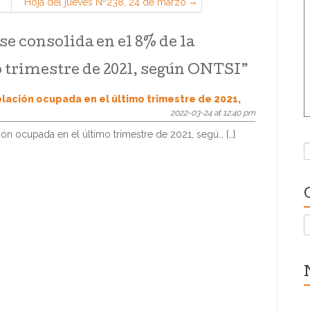
Hoja del jueves Nº238, 24 de marzo
de 2022 (Sección Sindical de CGT
en PSA, Madrid)
 se consolida en el 8% de la
o trimestre de 2021, según ONTSI
”
blación ocupada en el último trimestre de 2021,
2022-03-24 at 12:40 pm
ción ocupada en el último trimestre de 2021, segú… […]
B
C