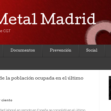
etal Madrid
 de CGT
Documentos
Prevención
Social
 de la población ocupada en el último
r ciento
idad laboral en remoto en España se consolidó en el último