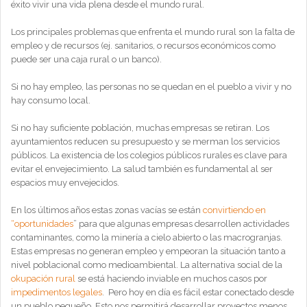
éxito vivir una vida plena desde el mundo rural.
Los principales problemas que enfrenta el mundo rural son la falta de
empleo y de recursos (ej. sanitarios, o recursos económicos como
puede ser una caja rural o un banco).
Si no hay empleo, las personas no se quedan en el pueblo a vivir y no
hay consumo local.
Si no hay suficiente población, muchas empresas se retiran. Los
ayuntamientos reducen su presupuesto y se merman los servicios
públicos. La existencia de los colegios públicos rurales es clave para
evitar el envejecimiento. La salud también es fundamental al ser
espacios muy envejecidos.
En los últimos años estas zonas vacías se están
convirtiendo en
“oportunidades
” para que algunas empresas desarrollen actividades
contaminantes, como la minería a cielo abierto o las macrogranjas.
Estas empresas no generan empleo y empeoran la situación tanto a
nivel poblacional como medioambiental. La alternativa social de la
okupación rural
se está haciendo inviable en muchos casos por
impedimentos legales
. Pero hoy en día es fácil estar conectado desde
un pueblo pequeño. Esto nos permitirá desarrollar proyectos menos