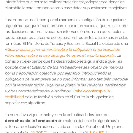
informático que permite realizar previsiones y adoptar decisiones en
el ámbito laboral tomando como base datos supuestamente objetivos.
Las empresas no tienen, por el momento, la obligación de negociar el
algoritmo, aunque deben proporcionar información algorítmica sobre
las decisiones automatizadas sin intervención humana que afecten a
los trabajadores, así como de los parámetros en los que se basan estas
fórmulas. El Ministerio de Trabajo y Economía Social ha elaborado una
«
Guía práctica y herramienta sobre la obligación empresarial de
información sobre el uso de algoritmos en el ámbito laboral
«. La
Comisión de expertos que ha desarrollado esta guía indica que «
es
posible que el Estatuto de los Trabajadores sea objeto de mejoras
por la negociación colectiva, por ejemplo, introduciendo la
obligación de la empresa de no solo informar, sino también negociar
con la representación legal de la plantilla las variables, parámetros
u otras características del algoritmo
«.
Trabajo contempla la
posibilidad
de que también exista en el futuro la obligación de
negociar ese algoritmo.
La normativa vigente incluye, en la actualidad, dos tipos de
derechos de información
en materia del uso de algoritmos o
sistemas de decisión automatizada en la relación laboral. Un plano
individual (
Art 22 RGPD
) y un plano colectivo (
Art. 64 ET
). Las