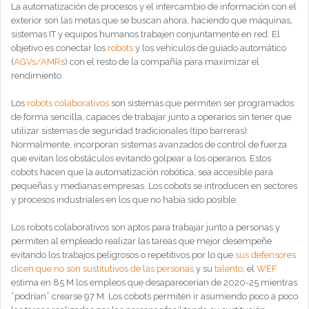
La automatización de procesos y el intercambio de información con el
exterior son las metas que se buscan ahora, haciendo que máquinas,
sistemas IT y equipos humanos trabajen conjuntamente en red. El
objetivo es conectar los
robots
y los vehículos de guiado automático
(
AGVs/AMRs
) con el resto de la compañía para maximizar el
rendimiento.
Los
robots colaborativos
son sistemas que permiten ser programados
de forma sencilla, capaces de trabajar junto a operarios sin tener que
utilizar sistemas de seguridad tradicionales (tipo barreras).
Normalmente, incorporan sistemas avanzados de control de fuerza
que evitan los obstáculos evitando golpear a los operarios. Estos
cobots hacen que la automatización robótica, sea accesible para
pequeñas y medianas empresas. Los cobots se introducen en sectores
y procesos industriales en los que no había sido posible.
Los robots colaborativos son aptos para trabajar junto a personas y
permiten al empleado realizar las tareas que mejor desempeñe
evitando los trabajos peligrosos o repetitivos por lo que
sus defensores
dicen que no son sustitutivos de las personas
y su
talento
; el
WEF
estima en 85 M los empleos que desaparecerían de 2020-25 mientras
“podrían” crearse 97 M. Los cobots permiten ir asumiendo poco a poco