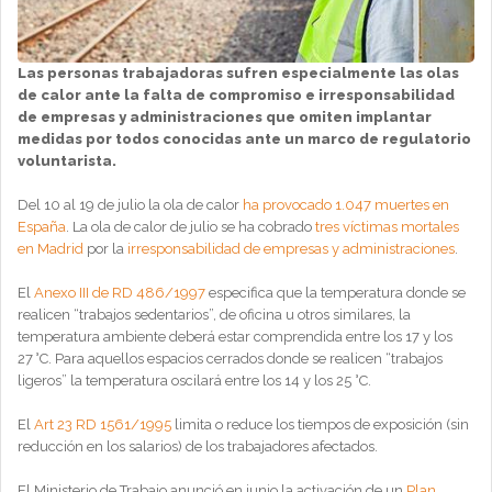
Las personas trabajadoras sufren especialmente las olas
de calor ante la falta de compromiso e irresponsabilidad
de empresas y administraciones que omiten implantar
medidas por todos conocidas ante un marco de regulatorio
voluntarista.
Del 10 al 19 de julio la ola de calor
ha provocado 1.047 muertes en
España
. La ola de calor de julio se ha cobrado
tres víctimas mortales
en Madrid
por la
irresponsabilidad de empresas y administraciones
.
El
Anexo III de RD 486/1997
especifica que la temperatura donde se
realicen “trabajos sedentarios”, de oficina u otros similares, la
temperatura ambiente deberá estar comprendida entre los 17 y los
27 °C. Para aquellos espacios cerrados donde se realicen “trabajos
ligeros” la temperatura oscilará entre los 14 y los 25 °C.
El
Art 23 RD 1561/1995
limita o reduce los tiempos de exposición (sin
reducción en los salarios) de los trabajadores afectados.
El Ministerio de Trabajo anunció en junio la activación de un
Plan