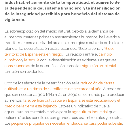
industrial, el aumento de la temporalidad, el aumento de
la dependencia del sistema financiero y la intensificación
de la inseguridad percibida para beneficio del sistema de
vigilancia.
La sobreexplotación del medio natural, debido a la demanda de
alimentos, materias primas y asentamientos humanos, ha llevado a
transformar cerca de ¾ del área no sumergida o cubierta de hielo del
planeta. La desertificación está afectando a ⅔ de la tierra y
⅔ del
territorio de España está en riesgo
. La relación entre el
cambio
climático
y
la sequía
con la desertificación es evidente. Las graves
consecuencias
de la desertificación como la
migración ambiental
también son evidentes.
Otro de los efectos de la desertificación es la
reducción de tierras
cultivables a un ritmo de 12 millones de hectáreas al año
. A pesar de
que son necesarias 300 MHa más en 2030 en el mundo para producir
alimentos,
la superficie cultivable en España se está reduciendo
y
el
precio de la tierra está bajando
. Esto es un indicativo de que la
agricultura no es rentable salvo para la
agricultura industrial
que
obtiene rápidos beneficios con grandes costes ambientales y sociales.
Los
pequeños propietarios necesitan endeudarse para poder subsistir
.