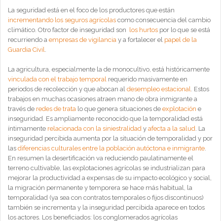
La seguridad está en el foco de los productores que están
incrementando los seguros agrícolas
como consecuencia del cambio
climático. Otro factor de inseguridad son
los hurtos
por lo que se está
recurriendo a
empresas de vigilancia
y a fortalecer el
papel de la
Guardia Civil
.
La agricultura, especialmente la de monocultivo, está históricamente
vinculada con el trabajo temporal
requerido masivamente en
periodos de recolección y que abocan al
desempleo estacional
. Estos
trabajos en muchas ocasiones atraen mano de obra inmigrante a
través de
redes de trata
lo que genera situaciones de
explotación
e
inseguridad. Es ampliamente reconocido que la temporalidad está
íntimamente
relacionada con la siniestralidad
y
afecta a la salud
. La
inseguridad percibida aumenta por la situación de temporalidad y por
las
diferencias culturales entre la población autóctona e inmigrante
.
En resumen la desertificación va reduciendo paulatinamente el
terreno cultivable, las explotaciones agrícolas se industrializan para
mejorar la productividad a expensas de su impacto ecológico y social,
la migración permanente y temporera se hace más habitual, la
temporalidad (ya sea con contratos temporales o fijos discontinuos)
también se incrementa y la inseguridad percibida aparece en todos
los actores. Los beneficiados: los conglomerados agrícolas