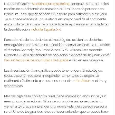
La desertificación,
se defina como se defina
, amenaza seriamente los
medios de subsistencia de más de 1.200 millones de personas en
todo el mundo, que dependen de la tierra para satisfacer la mayoría
de sus necesidades. Aunque afecta en mayor medida al continente
africano la tercera parte de la superficie terrestre está amenazada por
la desertificación
incluida España
.(
xx
)
Pero además de los desiertos climatológicos existen los desiertos
demográficos con los que no coinciden necesariamente. La UE define
el término Sparsely Populated Areas (SPA -«Áreas Escasamente
2
Pobladas»-) con densidades de población menores de 12,5 hab /km
.
Casi un tercio de los municipios de España
están en esa categoría.
Las desertización demográfica puede tener origen climatológico,
social o económico pero ,independientemente de su origen, se
realimenta fácilmente por sus consecuencias
climáticas
, sociales y
económicas.
Más del 65% de la población rural, tiene más de 60 años; no hay un
reemplazo generacional. Si las personas jóvenes no se quedan o
vienen a lo rural a emprender una nueva vida, desaparece esa zona
rural. Uno de los grandes retos es hacer entender que se puede tener