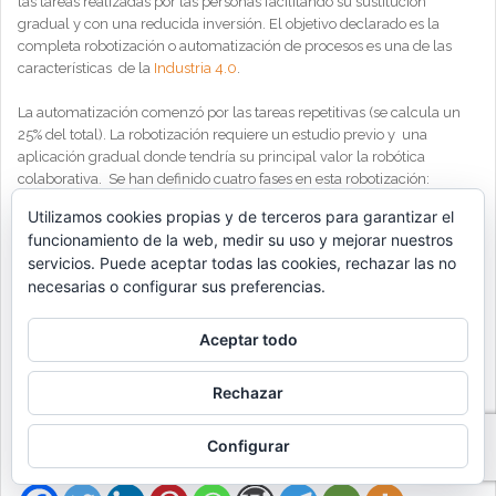
las tareas realizadas por las personas facilitando su sustitución
gradual y con una reducida inversión. El objetivo declarado es la
completa robotización o automatización de procesos es una de las
características de la
Industria 4.0
.
La automatización comenzó por las tareas repetitivas (se calcula un
25% del total). La robotización requiere un estudio previo y una
aplicación gradual donde tendría su principal valor la robótica
colaborativa. Se han definido cuatro fases en esta robotización:
Utilizamos cookies propias y de terceros para garantizar el
Automatización: Se reproducen acciones humanas
funcionamiento de la web, medir su uso y mejorar nuestros
previamente “grabadas”.
servicios. Puede aceptar todas las cookies, rechazar las no
Robotización básica: Los procesos se modifican y
necesarias o configurar sus preferencias.
adaptan definiendo reglas simples con datos estructurados.
Robotización autónoma: Reglas complejas que actúan
Aceptar todo
sobre datos no estructurados.
Robotización cognitive: Análisis basados en la
Rechazar
experiencia (aciertos y errores) y puede modificar las
propias reglas.
Configurar
Compártelo