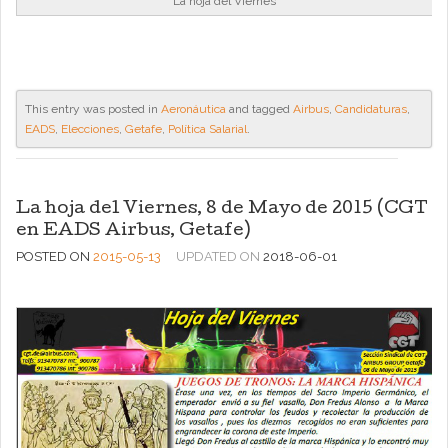
La hoja del Viernes
This entry was posted in
Aeronáutica
and tagged
Airbus
,
Candidaturas
,
EADS
,
Elecciones
,
Getafe
,
Política Salarial
.
La hoja del Viernes, 8 de Mayo de 2015 (CGT
en EADS Airbus, Getafe)
POSTED ON
2015-05-13
UPDATED ON
2018-06-01