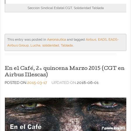
Sección Sindical Estatal CGT, Solidaridad Tablada
This entry was posted in
Aeronáutica
and tagged
Airbus
,
EADS
,
EADS-
Airbus Group
,
Lucha
,
solidaridad
,
Tablada
.
En el Café, 2ª quincena Marzo 2015 (CGT en
Airbus Illescas)
POSTED ON
2015-03-17
UPDATED ON
2018-06-01