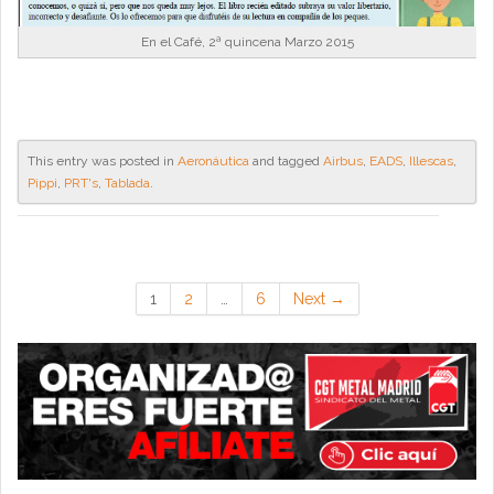
En el Café, 2ª quincena Marzo 2015
This entry was posted in
Aeronáutica
and tagged
Airbus
,
EADS
,
Illescas
,
Pippi
,
PRT's
,
Tablada
.
1
2
…
6
Next →