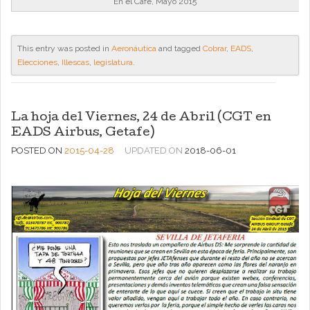
En el Café, Mayo 2015
This entry was posted in
Aeronáutica
and tagged
Cobrar
,
EADS
,
Elecciones
,
Illescas
,
legislatura
.
La hoja del Viernes, 24 de Abril (CGT en
EADS Airbus, Getafe)
POSTED ON
2015-04-28
UPDATED ON
2018-06-01