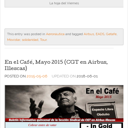
La hoja del Viernes
This entry was posted in
Aeronáutica
and tagged
Airbus
,
EADS
,
Getafe
,
Movistar
,
solidaridad
,
Tour
.
En el Café, Mayo 2015 (CGT en Airbus,
Illescas)
POSTED ON
2015-05-06
UPDATED ON
2018-06-01