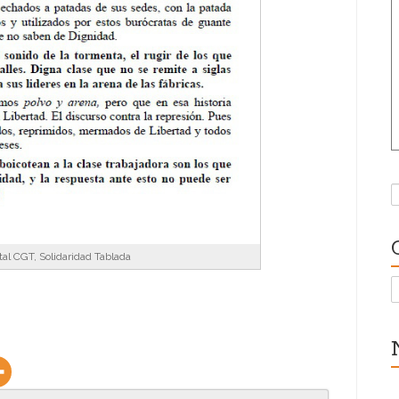
B
tal CGT, Solidaridad Tablada
C