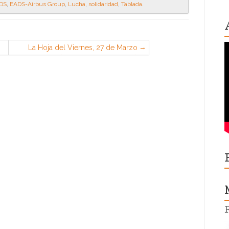
DS
,
EADS-Airbus Group
,
Lucha
,
solidaridad
,
Tablada
.
La Hoja del Viernes, 27 de Marzo
(CGT en Airbus, Getafe)