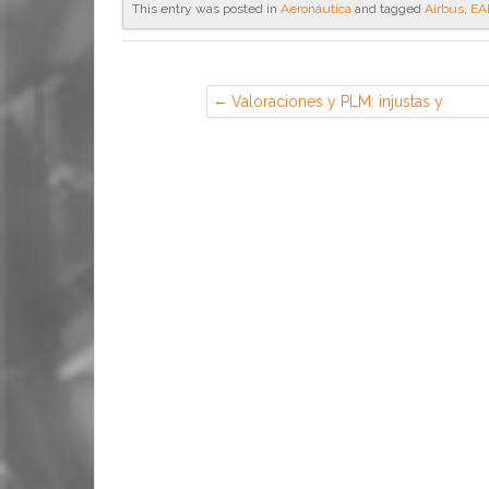
This entry was posted in
Aeronáutica
and tagged
Airbus
,
EA
Valoraciones y PLM: injustas y
arbitrarias (CGT en Iveco, Madrid)