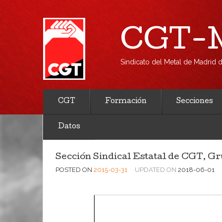
CGT-M
Sindicato del Metal de Madrid
CGT
Formación
Secciones
Datos
Sección Sindical Estatal de CGT, 
POSTED ON
2015-03-31
UPDATED ON
2018-06-01