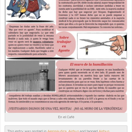
En el Café
This entry was posted in
Aeronáutica
,
Airbus
and tagged
Airbus
,