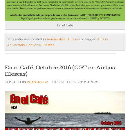
En el Café
This entry was posted in
Aeronáutica
,
Airbus
and tagged
Airbus
,
Aniversario
,
Convenio
,
Illescas
.
En el Café, Octubre 2016 (CGT en Airbus
Illescas)
POSTED ON
2016-10-02
UPDATED ON
2018-06-01