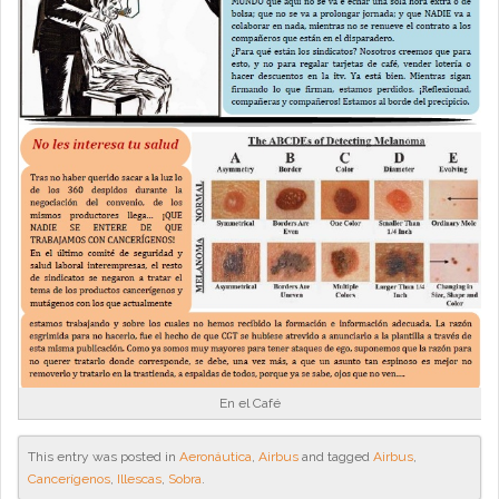
En el Café
This entry was posted in
Aeronáutica
,
Airbus
and tagged
Airbus
,
Cancerígenos
,
Illescas
,
Sobra
.