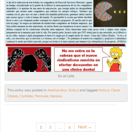
En el Café
This entry was posted in
Aeronáutica
,
Airbus
and tagged
Airbus
,
Clase
Obrera
,
Contrata
,
Ferrovial
,
Illescas
.
1
2
…
4
Next →