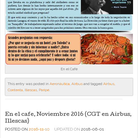
En el Café
This entry was posted in
Aeronáutica
,
Airbus
and tagged
Airbus
,
Contenta
,
Illescas
,
Paripé
.
En el cafe, Noviembre 2016 (CGT en Airbus,
Illescas)
POSTED ON
2016-11-10
UPDATED ON
2018-06-01