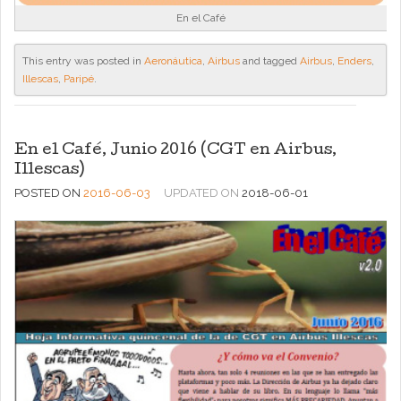
En el Café
This entry was posted in
Aeronáutica
,
Airbus
and tagged
Airbus
,
Enders
,
Illescas
,
Paripé
.
En el Café, Junio 2016 (CGT en Airbus,
Illescas)
POSTED ON
2016-06-03
UPDATED ON
2018-06-01