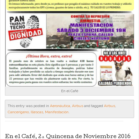
En el Café
This entry was posted in
Aeronáutica
,
Airbus
and tagged
Airbus
,
Cancerígeno
,
Illescas
,
Manifestación
.
En el Café, 2ª Quincena de Noviembre 2016