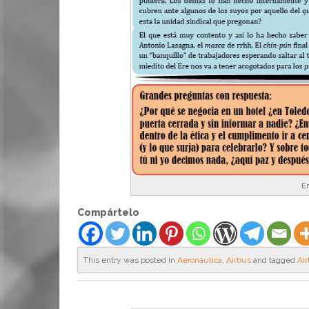
En
Compártelo
This entry was posted in
Aeronáutica
,
Airbus
and tagged
Ai