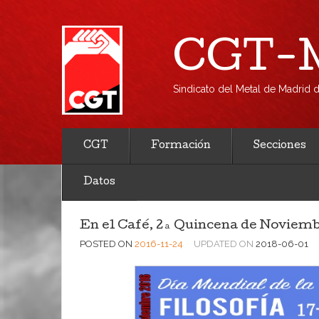
CGT-M
Sindicato del Metal de Madrid
CGT
Formación
Secciones
Datos
En el Café, 2ª Quincena de Noviembr
POSTED ON
2016-11-24
UPDATED ON
2018-06-01