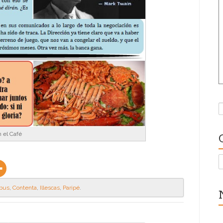
B
 el Café
C
rbus
,
Contenta
,
Illescas
,
Paripé
.