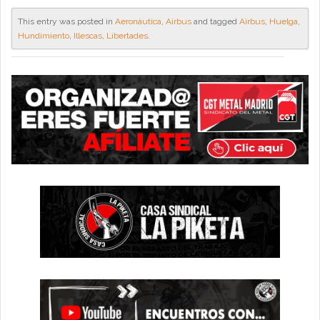
This entry was posted in
Aeronáutica
,
Airbus
and tagged
Airbus
,
Huelga
,
Hundimiento
,
Illescas
,
Libertades
.