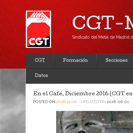
CGT-M
Sindicato del Metal de Madrid
CGT
Formación
Secciones
Datos
En el Café, Diciembre 2016 (CGT en 
POSTED ON
2016-12-01
UPDATED ON
2018-06-01