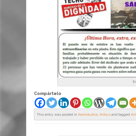
En
Compártelo
This entry was posted in
Aeronáutica
,
Airbus
and tagged
Ai