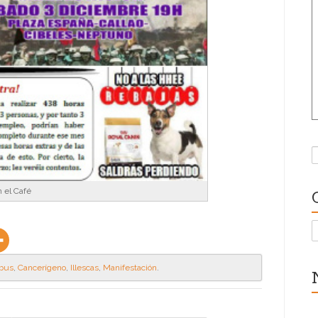
B
 el Café
C
rbus
,
Cancerígeno
,
Illescas
,
Manifestación
.