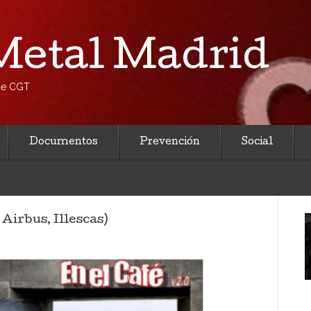
etal Madrid
 de CGT
Documentos
Prevención
Social
Airbus, Illescas)