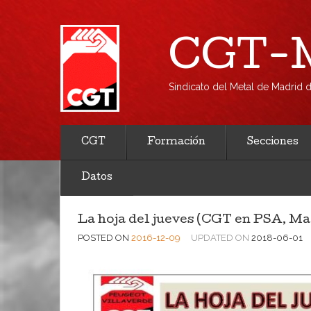
CGT-M
Sindicato del Metal de Madrid
CGT
Formación
Secciones
Datos
La hoja del jueves (CGT en PSA, Ma
POSTED ON
2016-12-09
UPDATED ON
2018-06-01