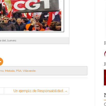
a del Jueves
rmo
,
Metodo
,
PSA
,
Villaverde
.
Un ejemplo de Responsabilidad,
Decencia, Solidaridad, Dignidad,
Lucha y Compromiso (CGT en
Iveco, Madrid)