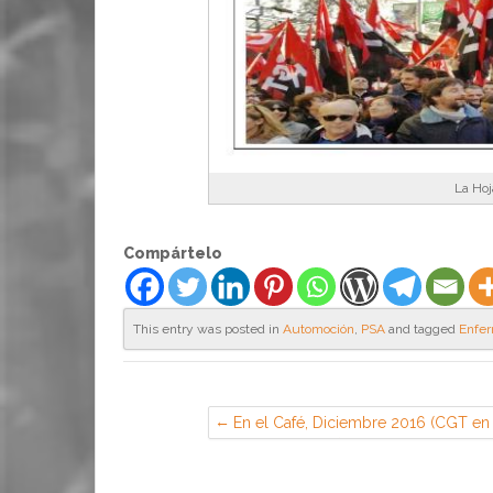
La Hoj
Compártelo
This entry was posted in
Automoción
,
PSA
and tagged
Enfe
En el Café, Diciembre 2016 (CGT en
Airbus, Illescas)