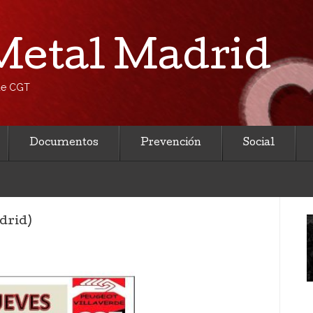
etal Madrid
 de CGT
Documentos
Prevención
Social
drid)