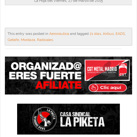
La Hoja del Viernes, 27 de Marzo de 2015
This entry was posted in
Aeronáutica
and tagged
21 días
,
Airbus
,
EADS
,
Getafe
,
Mordaza
,
Radicales
.