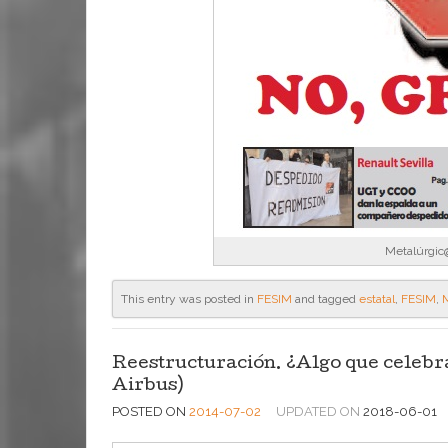
Metalúrgic@
This entry was posted in
FESIM
and tagged
estatal
,
FESIM
,
Reestructuración. ¿Algo que celebr
Airbus)
POSTED ON
2014-07-02
UPDATED ON
2018-06-01