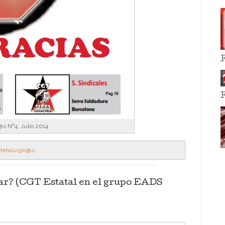
s Nº4, Julio 2014
Metalúrgic@s
.
ar? (CGT Estatal en el grupo EADS