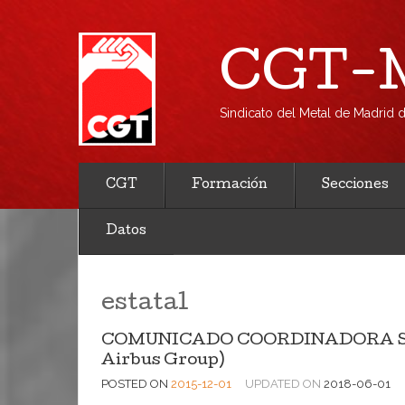
CGT-M
Sindicato del Metal de Madrid
CGT
Formación
Secciones
Datos
estatal
COMUNICADO COORDINADORA S.S. C
Airbus Group)
POSTED ON
2015-12-01
UPDATED ON
2018-06-01