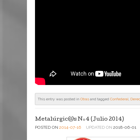
This entry was posted in
Otras
and tagged
Confederal
,
Dere
Metalúrgic@s Nº4 (Julio 2014)
POSTED ON
2014-07-16
UPDATED ON
2018-06-01