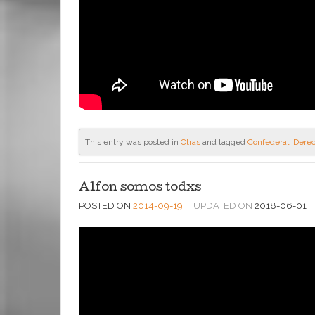
This entry was posted in
Otras
and tagged
Confederal
,
Dere
Alfon somos todxs
POSTED ON
2014-09-19
UPDATED ON
2018-06-01