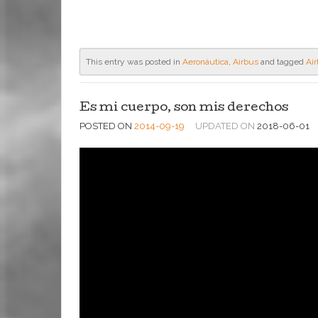
This entry was posted in
Aeronáutica
,
Airbus
and tagged
Ai
Es mi cuerpo, son mis derechos
POSTED ON
2014-09-19
UPDATED ON
2018-06-01