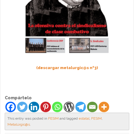
(descargar metalurgic@s nº3)
Compártelo
This entry was posted in
FESIM
and tagged
estatal
,
FESIM
,
Metalúrgic@s
.