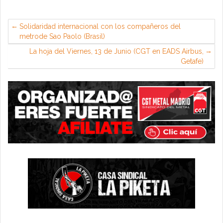
Solidaridad internacional con los compañeros del
metrode Sao Paolo (Brasil)
La hoja del Viernes, 13 de Junio (CGT en EADS Airbus,
Getafe)