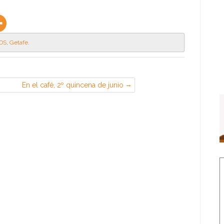
DS
,
Getafe
.
En el café, 2º quincena de junio
(CGT en Airbus, Illescas)