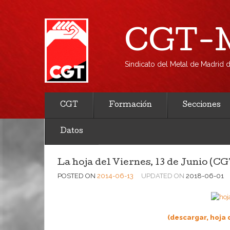
CGT-M
Sindicato del Metal de Madrid
CGT
Formación
Secciones
Datos
La hoja del Viernes, 13 de Junio (C
POSTED ON
2014-06-13
UPDATED ON
2018-06-01
(descargar, hoja d