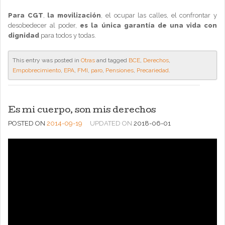
Para CGT
,
la movilización
, el ocupar las calles, el confrontar y
desobedecer al poder,
es la única garantía de una vida con
dignidad
para todos y todas.
This entry was posted in
Otras
and tagged
BCE
,
Derechos
,
Empobrecimiento
,
EPA
,
FMI
,
paro
,
Pensiones
,
Precariedad
.
Es mi cuerpo, son mis derechos
POSTED ON
2014-09-19
UPDATED ON
2018-06-01