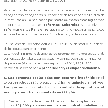
SECRETARIADO PERMANENTE DE LA CGT
Para el capitalismo se trataba de arrebatar el poder de los
trabajadores y trabajadoras, su capacidad de resistencia y su fuerza en
la movilización. Lo han hecho por medio de mecanismos legislativos
autoritarios: las distintas
reformas Laborales
y las diversas
reformas de las Pensiones
, que no son sino mecanismos jurídicos
empleados para consagrar una única libertad, la de los negocios.
La Encuesta de Población Activa (EPA), es un “buen notario” que da fe
de lo expuesto anteriormente:
La EPA del III Trimestre de 2014 acredita cómo, de manera estructural,
el mercado de trabajo, donde actúan y comparecen casi 23 millones
de personas (Población Activa a septiembre 2014, 22.931.700
personas), se define por la
precariedad y el empobrecimiento.
1.
Las personas asalariadas con contrato indefinido
en el
tercer trimestre 2014 (julio-septiembre)
han disminuido en 26.700
.
Las personas asalariadas con contrato temporal en el
mismo periodo han aumentado en 122.400.
Desde diciembre de 2011 (el PP llega al poder) a septiembre 2014,
hay
263.600 personas menos con contrato indefinido
y,