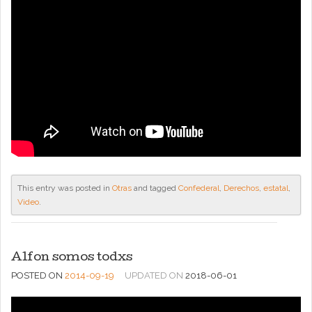
This entry was posted in
Otras
and tagged
Confederal
,
Derechos
,
estatal
,
Video
.
Alfon somos todxs
POSTED ON
2014-09-19
UPDATED ON
2018-06-01