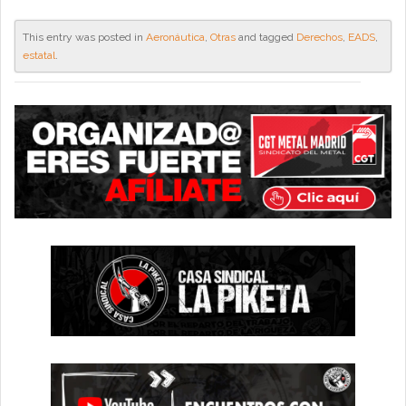
This entry was posted in
Aeronáutica
,
Otras
and tagged
Derechos
,
EADS
,
estatal
.