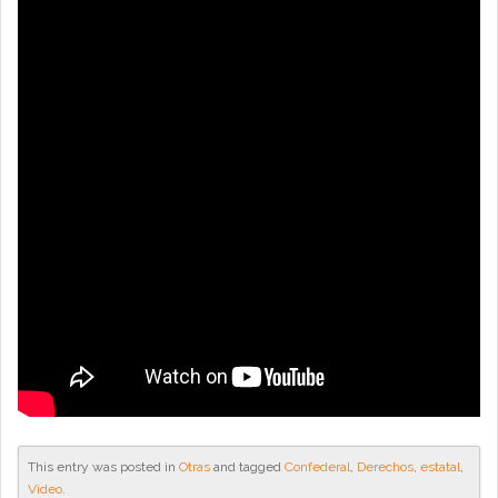
This entry was posted in
Otras
and tagged
Confederal
,
Derechos
,
estatal
,
Video
.