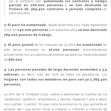
por el contrario, han
aumentado los contratos a tiempo
parcial en 166.000 personas
y
se han destruido la
friolera de 369.400 contratos a jornada completa
en
estos tres años.
2.
El paro ha aumentado,
desde diciembre 2011 hasta septiembre
2014, en
140.000 personas
y en estos tres años
se han destruido
789.000 puestos de trabajo.
3.
El paro juvenil
de los menores de 25 años
ha aumentado
en
este tercer trimestre en
27.000 personas
, encontrándonos
actualmente con un colectivo de jóvenes parados/as, hasta esta edad,
de
867.000
.
4.
Las personas paradas de larga duración ascienden a 3,5
millones
, es decir, más del 60% de todos los parados/as. Los
hogares con todos sus miembros en paro son ya 1.789.400
personas.
La EPA del III Trimestre 2014, vuelve a desmontar la mentira de los
“poderosos” (políticos, empresarios y demás “especies”) que a diario
nos cuentan “cuentos” (lo que crece la economía, lo que aumenta el
empleo, etc.) que hacen llorar e indignar a millones y millones de