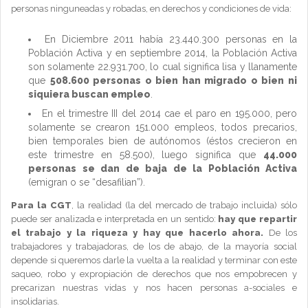
personas ninguneadas y robadas, en derechos y condiciones de vida:
En Diciembre 2011 había 23.440.300 personas en la
Población Activa y en septiembre 2014, la Población Activa
son solamente 22.931.700, lo cual significa lisa y llanamente
que
508.600 personas o bien han migrado o bien ni
siquiera buscan empleo
.
En el trimestre III del 2014 cae el paro en 195.000, pero
solamente se crearon 151.000 empleos, todos precarios,
bien temporales bien de autónomos (éstos crecieron en
este trimestre en 58.500), luego significa que
44.000
personas se dan de baja de la Población Activa
(emigran o se “desafilian”).
Para la CGT
, la realidad (la del mercado de trabajo incluida) sólo
puede ser analizada e interpretada en un sentido:
hay que repartir
el trabajo y la riqueza y hay que hacerlo ahora.
De los
trabajadores y trabajadoras, de los de abajo, de la mayoría social
depende si queremos darle la vuelta a la realidad y terminar con este
saqueo, robo y expropiación de derechos que nos empobrecen y
precarizan nuestras vidas y nos hacen personas a-sociales e
insolidarias.