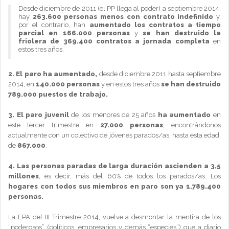
Desde diciembre de 2011 (el PP llega al poder) a septiembre 2014,
hay
263.600 personas menos con contrato indefinido
y,
por el contrario, han
aumentado los contratos a tiempo
parcial en 166.000 personas
y
se han destruido la
friolera de 369.400 contratos a jornada completa
en
estos tres años.
2.
El paro ha aumentado,
desde diciembre 2011 hasta septiembre
2014, en
140.000 personas
y en estos tres años
se han destruido
789.000 puestos de trabajo.
3.
El paro juvenil
de los menores de 25 años
ha aumentado
en
este tercer trimestre en
27.000 personas
, encontrándonos
actualmente con un colectivo de jóvenes parados/as, hasta esta edad,
de
867.000
.
4.
Las personas paradas de larga duración ascienden a 3,5
millones
, es decir, más del 60% de todos los parados/as. Los
hogares con todos sus miembros en paro son ya 1.789.400
personas.
La EPA del III Trimestre 2014, vuelve a desmontar la mentira de los
“poderosos” (políticos, empresarios y demás “especies”) que a diario