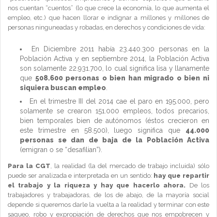
nos cuentan “cuentos” (lo que crece la economía, lo que aumenta el
empleo, etc.) que hacen llorar e indignar a millones y millones de
personas ninguneadas y robadas, en derechos y condiciones de vida:
En Diciembre 2011 había 23.440.300 personas en la
Población Activa y en septiembre 2014, la Población Activa
son solamente 22.931.700, lo cual significa lisa y llanamente
que
508.600 personas o bien han migrado o bien ni
siquiera buscan empleo
.
En el trimestre III del 2014 cae el paro en 195.000, pero
solamente se crearon 151.000 empleos, todos precarios,
bien temporales bien de autónomos (éstos crecieron en
este trimestre en 58.500), luego significa que
44.000
personas se dan de baja de la Población Activa
(emigran o se “desafilian”).
Para la CGT
, la realidad (la del mercado de trabajo incluida) sólo
puede ser analizada e interpretada en un sentido:
hay que repartir
el trabajo y la riqueza y hay que hacerlo ahora.
De los
trabajadores y trabajadoras, de los de abajo, de la mayoría social
depende si queremos darle la vuelta a la realidad y terminar con este
saqueo, robo y expropiación de derechos que nos empobrecen y