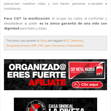
precarizan nuestras vidas y nos hacen personas a-sociales e
insolidarias.
Para CGT
,
la movilización
, el ocupar las calles, el confrontar y
desobedecer al poder,
es la única garantía de una vida con
dignidad
para todos y todas.
This entry was posted in
Otras
and tagged
BCE
,
Derechos
,
Empobrecimiento
,
EPA
,
FMI
,
paro
,
Pensiones
,
Precariedad
.