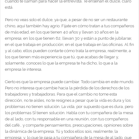
cuando te llaman para hacer la entrevista. Te enseñan el dulce, claro
está.
Pero no veas solo el dulce, ya que, a pesar de no ser un restaurante
chino, aquí también hay agrio. Fíjate en cómo tratan a tus compañeros
de más edad, en los que tienen 40 años y llevan 10 años en la
empresa; en los que tienen 62, llevan 30 y están a punto de jubilarse;
en el que trabaja en producción; en el que trabaja en las oficinas. Al fin
y al cabo, ellos pueden contarte cómo trata la empresa, realmente, a
los que tienen más experiencia que tú, que acabas de llegar y,
solamente, conoces lo que la empresa te ha dicho, lo que a la
empresa le interesa.
Cierto es que la empresa puede cambiar. Todo cambia en este mundo.
Pero no interesa que cambie hacia la pérdida de los derechos de los
trabajadores y trabajadoras. Para que el cambio no tome esta
dirección, no te aísles, no te resignes a pesar que la vida es dura y los
problemas no tienen solución. La vida, por supuesto que es dura, pero
los problemas SÍ tienen solución. Habla con tu compañera de la mesa
de al lado, con tu responsable en una reunión, con tus compañeros
del café… y comparte pensamientos, preocupaciones, opiniones sobre
la dinámica de la empresa. Tú y todos ellos sois, realmente, la
empresa; y, lo que le pasa a tu compañera de la mesa de al lado, que