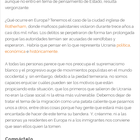
aunque no entro en tema de pensamiento de Estado, resulta
vergonzante.
¿Qué ocurre en Europa? Tenemos el caso de la ciudad inglesa de
Rotherham
, donde mafiosos pakistaníes violaron durante trece años a
casi dos mil niñas. Los delitos se perpetraron de forma tan prolongada
porque las autoridades temían ser acusadas de xenófobas y
esperaron… Habría que pensar en lo que representa Ucrania
política
,
económica
e
históricamente
.
A todas las personas parece que nos preocupa el supremacismo
blanco y el progresivo auge de movimientos populistas en el mundo
occidental y, sin embargo, debido a la piedad temeraria, no somos
capaces enjuiciar cuáles pueden ser los motivos que están
propiciando esta situación, que los primeros que salieron de Ucrania
no eran la clase social ni la etnia más vulnerable. Debemos dejar de
tratar el tema de la migración como una patata caliente que pasarnos
unos a otros, entre otras cosas porque hay gente que estará más que
encantada de hacer de este tema su bandera. Y, créanme, ni a las
personas ya residentes en Europa ni a los inmigrantes nos conviene
que sean ellos quien la tomen.
Compártelo