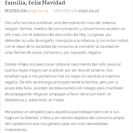
familia, feliz Navidad
POSTED ON
2022-01-01
UPDATED ON
2022-01-27
Otro año nos toca conllevar una demostración más del sistema:
religión, familia, medios de comunicación y consumismo se alían un
año más, con el aderezo del discursito del Rey. La Iglesia, por
defender su vida de engaño, manipula a la infancia (y los no tan niños)
con el ideal de la sociedad de consumo al convertir la navidad en
unas fechas de luces, compras y, por supuesto, regalos.
Desde niñ@s nos aleccionan sobre el nacimiento del niño Jesús al
que los reyes magos van a adorar por ser dios en la tierra, nos
enseñan que si nos portamos mal los reyes no vendrán a traernos
regalos. De ello se encarga principalmente la familia, pero por si
acaso ésta falla, ya están las televisiones o el colegio para martillear
de propaganda religiosa: propagan a favor de la sumisión, la
obediencia y, sobre todo, el miedo.
Me parece un atropello para aquellos que trabajan por criar a sus
hij@s en la libertad, crítica y en valores alejados del consumo propio
del capitalismo que nos genera cada vez más necesidades
innecesarias.