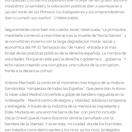
europeidad. Los barrios populares iban a dejar de ser grises, sucios e
insalubres; la sanidad y la educación públicas iban a asemejarse a
las del norte de los Pirineos; los trabajadores y los emprendedores
iban a cumplir sus sueño
s”. (J.Valenzuela).
Seguramente como bien nos cuenta Javier Valenzuela “La primavera
madrileña comenzó a marchitarse tras la muerte de Tierno Galván” y
se convirtió en invierno con la larga degradación moral, social y
económica del PP. El Tamayazo dio “de nuevo” entrada a la más
brutal de las prácticas políticas de la derecha española. La compra de
voluntades. Porque en este país la derecha o gobierna o…..gobierna. Y
echó raíces creando una corruptura, una cultura de la corrupción,
frente a la decencia común.
Antonio Machado la cantó en el momento más trágico de su historia
llamándola “rompeolas de todas las Españas”. Qué pena don Antonio.
Si viese usted Madrid convertida a golpe de bandera rojigualda en la
Antiespaña . Madrid centro de alegría y vitalidad, solidaria compasiva
y entregada. A través de la industria de la mentira es inquietante y
triste. Mudada en una enorme barra de bar con pincho incluido.
Decía Orwell que el nuevo fascismo vendría camuflado con la
bandera de la libertad. Y es en ésta, mi ciudad, donde los humildes
son tratados como delincuentes y los ricos, ay los ricos, protegidos