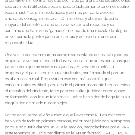
el comité en mi centro, hay que decir que para el dia de las elecciones
solo eramos 11 afiliados a este sindicato (actualmente tenemos cuatro
veces más). Tras un mes de acoso y derribo por parte de otros
sindicatos, conseguimos sacar 10 miembros y obteniendo así la
mayoría del comité, así que una vez se cerró el recuento y se
confirmó que habíamos “ganado”, me inundó una mezcla de alegría
de ver cómo la gente quería un cambio y de miedo a tener esa
responsabilidad.
Una vez te pones en marcha como representante de los trabajadores,
empiezas a ver con claridad todas esas cosas que antes pensabas que
pasaría pero que no veías o no querías ver, ves cómo actúa la
empresa y el pasotismo de otros sindicatos, confirmando el porqué
estábamos tan mal. Empezar en esto con más corazón que
conocimientos es difícil, pero desde el primer momento hemos tenido
el respaldo del sindicato, tanto para consultas jurídicas como apoyo
en formación, con lo que te anima a luchar hasta donde haga falta sin
ningún tipo de miedo ni complejos.
Por no enrollarme, el año y medio que llevo como RLT en mi centro
he vivido de todo en primera persona, mi primer juicio con la empresa
porque no quería darnos un PC a la sección, negociaciones por el PRR
(este tenemos un juicio pendiente en la AN en febrero), ERTE, ERE, y