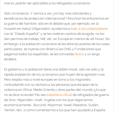
marzo, podrán ser aplicables a los refugiados ucranianos.
Sólo Ucranianos. Y vamos a ver ¿no hay más solicitantes y
beneficiarios de protección internacional? ¡Muchos! No entraremos en
la guerra del hambre, sólo en el detalle que, por ejemplo, en la
Invasión en Kabul (Afganistán), ayudamos a
traer a los colaboradores
con el “Estado Español” y se les mete en centros de acogida, no les
dan permiso de trabajo, NIE, etc, en Europa en menos de 48 horas. Sin
embargo, a la población ucraniana se les abre las puertas de las casas
particulares, se inyecta con dinero a las ONG y Fundaciones que
pagamos todos los españoles, se les convalida
títulos
y un largo
etcétera.
El gobierno y la población tiene una doble moral, sólo ver esto y la
rápida aceptación de los ucranianos que huyen de la agresión rusa.
Pero resalta más a nivel europeo en torno a los migrantes,
contrastando con su rechazo a las personas que escapan de la
violencia en África, Medio Oriente y otras partes del mundo (¿lo que
no se dice no existe? No veo
estadística oficial
de refugiados de guerra
de Siria, Afganistán, Aceh, Argelia-con los que negociamos
económicamente-, Burundi, Myanmar, Israel-Palestina, Sudán,
Yemen, etc), o como comentamos a los que han ayudado a España,