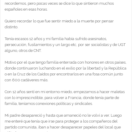
recordemos, pero pocas veces se dice lo que sintieron muchos
españoles en esas horas.
Quiero recordar lo que fue sentir miedo a la muerte por pensar
distinto.
Tenía escasos 12 años y mi familia había sufrido asesinatos,
persecución, fusilamientos y un largo etc, por ser socialistas y de UGT
alguno, otros de CNT.
Motivo por el que tengo familia enterrada con honores en otros países,
donde continuaron luchando en el exilio por la libertad y la República
o en la Cruz de los Caídos por encontrarlos en una fosa común junto
con 600 cadáveres más.
Con 12 años sentí en mi entorno miedo, empezamos a hacer maletas
con lo imprescindible, para volver a Francia, donde tenía parte de
familia, teníamos conexiones políticas y sindicales.
Mi padre desapareció y hasta que amaneció no le volví a ver. Luego
me enteré que tenía que irse para proteger a los compañeros del
partido comunista, iban a hacer desaparecer papeles del local que