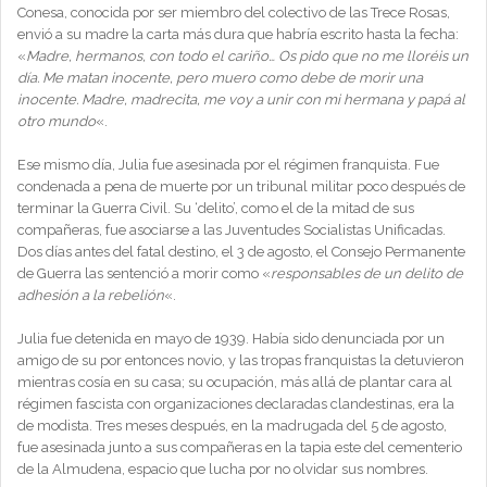
Conesa, conocida por ser miembro del colectivo de las Trece Rosas,
envió a su madre la carta más dura que habría escrito hasta la fecha:
«
Madre, hermanos, con todo el cariño… Os pido que no me lloréis un
día. Me matan inocente, pero muero como debe de morir una
inocente. Madre, madrecita, me voy a unir con mi hermana y papá al
otro mundo
«.
Ese mismo día, Julia fue asesinada por el régimen franquista. Fue
condenada a pena de muerte por un tribunal militar poco después de
terminar la Guerra Civil. Su ‘delito’, como el de la mitad de sus
compañeras, fue asociarse a las Juventudes Socialistas Unificadas.
Dos días antes del fatal destino, el 3 de agosto, el Consejo Permanente
de Guerra las sentenció a morir como «
responsables de un delito de
adhesión a la rebelión
«.
Julia fue detenida en mayo de 1939. Había sido denunciada por un
amigo de su por entonces novio, y las tropas franquistas la detuvieron
mientras cosía en su casa; su ocupación, más allá de plantar cara al
régimen fascista con organizaciones declaradas clandestinas, era la
de modista. Tres meses después, en la madrugada del 5 de agosto,
fue asesinada junto a sus compañeras en la tapia este del cementerio
de la Almudena, espacio que lucha por no olvidar sus nombres.