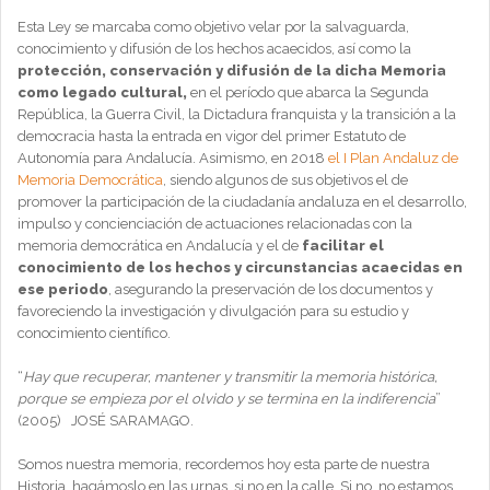
Esta Ley se marcaba como objetivo velar por la salvaguarda,
conocimiento y difusión de los hechos acaecidos, así como la
protección, conservación y difusión de la dicha Memoria
como legado cultural,
en el período que abarca la Segunda
República, la Guerra Civil, la Dictadura franquista y la transición a la
democracia hasta la entrada en vigor del primer Estatuto de
Autonomía para Andalucía. Asimismo, en 2018
el I Plan Andaluz de
Memoria Democrática
, siendo algunos de sus objetivos el de
promover la participación de la ciudadanía andaluza en el desarrollo,
impulso y concienciación de actuaciones relacionadas con la
memoria democrática en Andalucía y el de
facilitar el
conocimiento de los hechos y circunstancias acaecidas en
ese periodo
, asegurando la preservación de los documentos y
favoreciendo la investigación y divulgación para su estudio y
conocimiento científico.
“
Hay que recuperar, mantener y transmitir la memoria histórica,
porque se empieza por el olvido y se termina en la indiferencia
”
(2005) JOSÉ SARAMAGO.
Somos nuestra memoria, recordemos hoy esta parte de nuestra
Historia, hagámoslo en las urnas, si no en la calle. Si no, no estamos