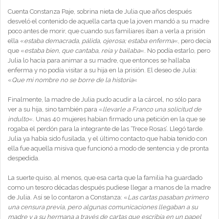
Cuenta Constanza Paje, sobrina nieta de Julia que años después
desveló el contenido de aquella carta que la joven mandó a su madre
poco antes de morir, que cuando sus familiares iban a verla a prisión
ella «
estaba demacrada, pálida, ojerosa; estaba enferma
«, pero decía
que «
estaba bien, que cantaba, reía y bailaba
«. No podía estarlo, pero
Julia lo hacía para animar a su madre, que entonces se hallaba
enferma y no podía visitar a su hija en la prisión. El deseo de Julia:
«
Que mi nombre no se borre de la historia
«
Finalmente, la madre de Julia pudo acudir a la cárcel, no sólo para
ver a su hija, sino también para «
llevarle a Franco una solicitud de
indulto
«. Unas 40 mujeres habían firmado una petición en la que se
rogaba el perdón para la integrante de las ‘Trece Rosas’. Llegó tarde.
Julia ya había sido fusilada, y el último contacto que había tenido con
ella fue aquella misiva que funcionó a modo de sentencia y de pronta
despedida.
La suerte quiso, al menos, que esa carta que la familia ha guardado
como un tesoro décadas después pudiese llegar a manos de la madre
de Julia. Así se lo contaron a Constanza: «
Las cartas pasaban primero
una censura previa, pero algunas comunicaciones llegaban a su
madre y a su hermana a través de cartas que escribía en un papel