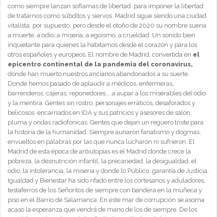
como siempre lanzan soflamas de libertad para imponer la libertad
de tratarnos como súbditos y siervos. Madrid sigue siendo una ciudad
vitalista, por supuesto, pero desde el otoño de 2020 su nombre suena
a muerte, a odio, a miseria, a egoísmo, a crueldad. Un sonido bien
inquietante para quienes la habitamos desde el corazón y para los
otros españoles y europeos. El nombre de Madrid, convertida en
el
epicentro continental de la pandemia del coronavirus,
donde han muerto nuestros ancianos abandonados a su suerte.
Donde hemos pasado de aplaudir a médicos, enfermeras,
barrenderos, cajeras, reponedores…..a aupar a los miserables del odio
y la mentira. Gentes sin rostro, personajes erráticos, desaforados y
belicosos encarnados en IDA y sus patricios y asesores de salón,
pluma y ondas radiofónicas. Gentes que dejan un reguero triste para
la historia de la humanidad. Siempre aunaron fanatismo y dogmas,
envueltos en palabras por las que nunca lucharon ni sufrieron. El
Madrid de esta época de antiutopías es el Madrid donde crece la
pobreza, la desnutrición infantil, la precariedad, la desigualdad, el
odio, la intolerancia, la miseria y donde lo Público, garantía de Justicia,
Igualdad y Bienestar ha sido rifado entre los cortesanos y aduladores,
testaferros de los Señoritos de siempre con bandera en la muñeca y
piso en el Barrio de Salamanca. En este mar de corrupción se asoma
acaso la esperanza que vendrá de mano de los de siempre. De los