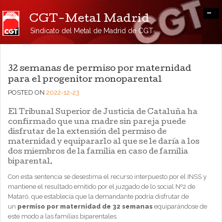
-
CGT-Metal Madrid
Sindicato del Metal de Madrid de CGT
32 semanas de permiso por maternidad
para el progenitor monoparental
POSTED ON
2022-12-23
El Tribunal Superior de Justicia de Cataluña ha
confirmado que una madre sin pareja puede
disfrutar de la extensión del permiso de
maternidad y equipararlo al que se le daría a los
dos miembros de la familia en caso de familia
biparental.
Con esta sentencia se desestima el recurso interpuesto por el INSS y
mantiene el resultado emitido por el juzgado de lo social Nº2 de
Mataró, que establecía que la demandante podría disfrutar de
un
permiso por maternidad de 32 semanas
equiparándose de
este modo a las familias biparentales.