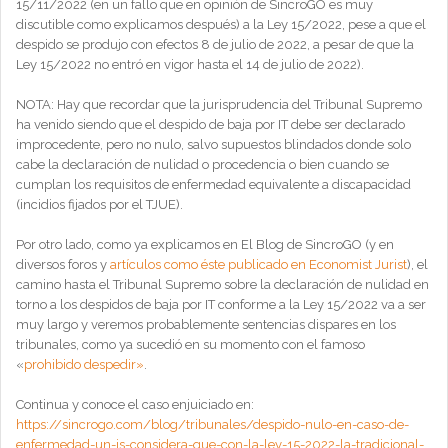
15/11/2022 (en un fallo que en opinión de SincroGO es muy
discutible como explicamos después) a la Ley 15/2022, pese a que el
despido se produjo con efectos 8 de julio de 2022, a pesar de que la
Ley 15/2022 no entró en vigor hasta el 14 de julio de 2022).
NOTA: Hay que recordar que la jurisprudencia del Tribunal Supremo
ha venido siendo que el despido de baja por IT debe ser declarado
improcedente, pero no nulo, salvo supuestos blindados donde solo
cabe la declaración de nulidad o procedencia o bien cuando se
cumplan los requisitos de enfermedad equivalente a discapacidad
(incidios fijados por el TJUE).
Por otro lado, como ya explicamos en El Blog de SincroGO (y en
diversos foros y
artículos como éste publicado en Economist Jurist
), el
camino hasta el Tribunal Supremo sobre la declaración de nulidad en
torno a los despidos de baja por IT conforme a la Ley 15/2022 va a ser
muy largo y veremos probablemente sentencias dispares en los
tribunales, como ya sucedió en su momento con el famoso
«
prohibido despedir»
.
Continua y conoce el caso enjuiciado en:
https://sincrogo.com/blog/tribunales/despido-nulo-en-caso-de-
enfermedad-un-js-considera-que-con-la-ley-15-2022-la-tradicional-