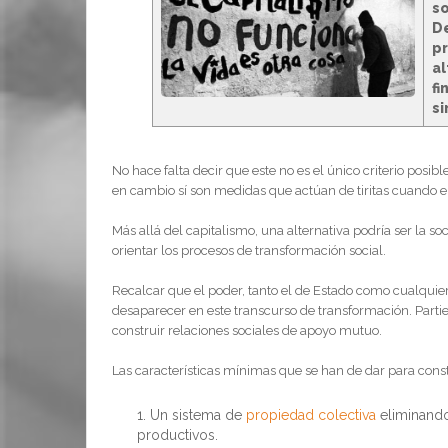
so
D
pr
al
fi
si
No hace falta decir que este no es el único criterio posi
en cambio sí son medidas que actúan de tiritas cuando el
Más allá del capitalismo, una alternativa podría ser la 
orientar los procesos de transformación social.
Recalcar que el poder, tanto el de Estado como cualquie
desaparecer en este transcurso de transformación. Parti
construir relaciones sociales de apoyo mutuo.
Las características mínimas que se han de dar para const
Un sistema de
propiedad colectiva
eliminando
productivos.