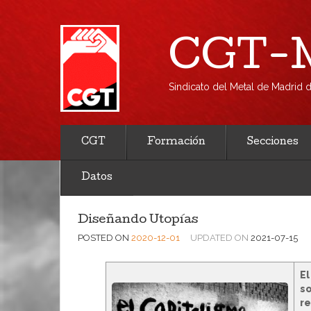
CGT-M
Sindicato del Metal de Madrid
CGT
Formación
Secciones
Datos
Diseñando Utopías
POSTED ON
2020-12-01
UPDATED ON
2021-07-15
El
so
re