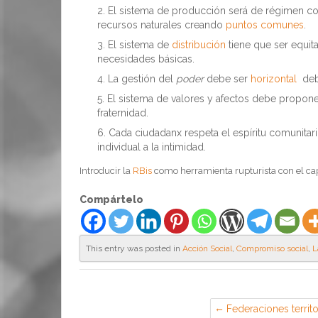
El sistema de producción será de régimen co
recursos naturales creando
puntos comunes
.
El sistema de
distribución
tiene que ser equita
necesidades básicas.
La gestión del
poder
debe ser
horizontal
deba
El sistema de valores y afectos debe proponer
fraternidad.
Cada ciudadanx respeta el espíritu comunitar
individual a la intimidad.
Introducir la
RBis
como herramienta rupturista con el cap
Compártelo
This entry was posted in
Acción Social
,
Compromiso social
,
L
Federaciones territo