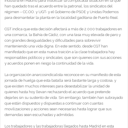
Industria en Madrid para visibilizar la complicada situación en la que
han quedado tras el acuerdo entre la patronal, los sindicatos del
régimen – CC.OO. y UGT- y el Gobierno de PSOE y Unidas Podemos
para desmantelar la planta en la localidad gaditana de Puerto Real.
CGT indica que esta decisión afectará a más de 2.000 trabajadores en
una comarca, la Bahía de Cádiz, con una tasa muy elevada de paro y
con grandes desigualdades y dificultades para sobrevivir
manteniendo una vida digna. En este sentido, desde CGT han
manifestado que en esta nueva traición a la clase trabajadora hay
responsables políticos y sindicales, que son quienes con sus acciones
y acuerdos ponen en riesgo la continuidad de la vida.
La organización anarcosindicalista reconoce en su manifiesto de esta
jornada de huelga que esta batalla será bastante larga y costosa, y
que existen muchos intereses para desestabilizar la unidad de
quienes hasta hoy llevan rechazando el acuerdo que pretende
dejarles sin su sustento de vida. Sin embargo, también han subrayado
que están dispuestos y dispuestas a continuar con cuantas
movilizaciones y acciones sean necesarias hasta lograr que sus
demandas sean escuchadas y admitidas.
Los trabajadores y las trabajadoras llegados hasta Madrid en esta