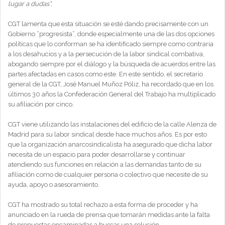
lugar a dudas”.
CGT lamenta que esta situación se esté dando precisamente con un
Gobierno “progresista”, donde especialmente una de las dos opciones
políticas que lo conforman se ha identificado siempre como contraria
a los desahucios y a la persecución de la labor sindical combativa,
abogando siempre por el diálogo y la búsqueda de acuerdos entre las
partes afectadas en casos como este. En este sentido, el secretario
general de la CGT, José Manuel Muñoz Póliz, ha recordado que en los
últimos 30 años la Confederación General del Trabajo ha multiplicado
su afiliación por cinco.
CGT viene utilizando las instalaciones del edificio de la calle Alenza de
Madrid para su labor sindical desde hace muchos años. Es por esto
que la organización anarcosindicalista ha asegurado que dicha labor
necesita de un espacio para poder desarrollarse y continuar
atendiendo sus funciones en relación a las demandas tanto de su
afiliación como de cualquier persona o colectivo que necesite de su
ayuda, apoyo o asesoramiento.
CGT ha mostrado su total rechazo a esta forma de proceder y ha
anunciado en la rueda de prensa que tomarán medidas ante la falta
de propuestas encaminadas a buscar una solución.