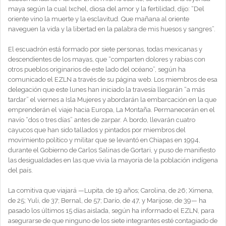
maya según la cual Ixchel, diosa del amor y la fertilidad, dijo: “Del
oriente vino la muerte y la esclavitud. Que mañana al oriente
naveguen la vida y la libertad en la palabra de mis huesos y sangres”.
El escuadrón está formado por siete personas, todas mexicanas y
descendientes de los mayas, que “comparten dolores y rabias con
otros pueblos originarios de este lado del océano”, según ha
comunicado el EZLN a través de su página web. Los miembros de esa
delegación que este lunes han iniciado la travesía llegarán “a más
tardar” el viernes a Isla Mujeres y abordarán la embarcación en la que
emprenderán el viaje hacia Europa, La Montaña. Permanecerán en el
navío “dos o tres días” antes de zarpar. A bordo, llevarán cuatro
cayucos que han sido tallados y pintados por miembros del
movimiento político y militar que se levantó en Chiapas en 1994,
durante el Gobierno de Carlos Salinas de Gortari, y puso de manifiesto
las desigualdades en las que vivía la mayoría de la población indígena
del país.
La comitiva que viajará —Lupita, de 19 años; Carolina, de 26; Ximena,
de 25; Yuli, de 37; Bernal, de 57; Darío, de 47, y Marijose, de 39— ha
pasado los últimos 15 días aislada, según ha informado el EZLN, para
asegurarse de que ninguno de los siete integrantes esté contagiado de