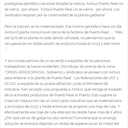
prestigiosa periódico nacional titulaba la noticia: Airbus Puerto Real no
se cierra… por ahora: “Airbus Puerto Real no se cierra… por ahora. Los
sindicatos respiran por la continuidad de la planta gaditana”.
Pero la traición se ha materializado. Ese mismo periódico hace un día:
Airbus España consuma el cierre de la factoría de Puerto Real … : “Más
del 50% de la planta no está siendo utilizada, no pensamos que la
recuperación en doble pasillo se produzca hasta el 2023 y esto hace
…”
Y las consecuencias de un acuerdo a espaldas de las personas
trabajadoras se hacen evidentes: Otro titular de prensa de la zona:
“CRISIS AEROESPACIAL. Gobierno y sindicatos se alinean con Airbus
para enterrar a la planta de Puerto Real”. Las federaciones de UGT y
CC.OO, a espalda de su propia afiliación, junto al Ministerio de
Industria, han lanzado una propuesta a Airbus, que recoge el traslado
de la actividad productiva de Puerto Real al Puerto. Esto supone la
creación (reducción) de un único polo industrial que se materializaría
a principios de 2023 y hasta entonces se propone una hoja de ruta. Y
efectivamente esa hoja de ruta está escrita desde hace más de 2 años.
¿Por qué cerrar de golpe los dos centros? Conviene que la amarga
solución se endulce dejando un atisbo de esperanza en la mitad del