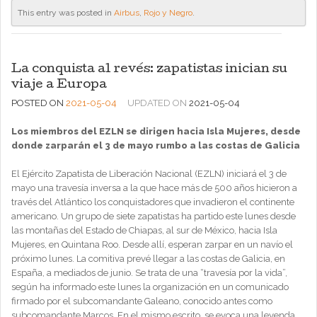
This entry was posted in
Airbus
,
Rojo y Negro
.
La conquista al revés: zapatistas inician su
viaje a Europa
POSTED ON
2021-05-04
UPDATED ON
2021-05-04
Los miembros del EZLN se dirigen hacia Isla Mujeres, desde
donde zarparán el 3 de mayo rumbo a las costas de Galicia
El Ejército Zapatista de Liberación Nacional (EZLN) iniciará el 3 de
mayo una travesía inversa a la que hace más de 500 años hicieron a
través del Atlántico los conquistadores que invadieron el continente
americano. Un grupo de siete zapatistas ha partido este lunes desde
las montañas del Estado de Chiapas, al sur de México, hacia Isla
Mujeres, en Quintana Roo. Desde allí, esperan zarpar en un navío el
próximo lunes. La comitiva prevé llegar a las costas de Galicia, en
España, a mediados de junio. Se trata de una “travesía por la vida”,
según ha informado este lunes la organización en un comunicado
firmado por el subcomandante Galeano, conocido antes como
subcomandante Marcos. En el mismo escrito, se evoca una leyenda