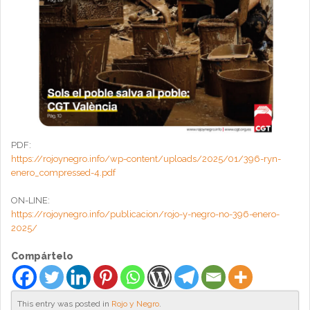
PDF:
https://rojoynegro.info/wp-content/uploads/2025/01/396-ryn-
enero_compressed-4.pdf
ON-LINE:
https://rojoynegro.info/publicacion/rojo-y-negro-no-396-enero-
2025/
Compártelo
This entry was posted in
Rojo y Negro
.