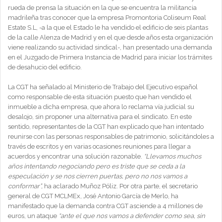
rueda de prensa la situación en la que se encuentra la militancia
madrileña tras conocer que la empresa Promontoria Coliseum Real
Estate S.L, -a la que el Estado le ha vendido el edificio de seis plantas
de la calle Alenza de Madrid y en el que desde años esta organización
viene realizando su actividad sindical-, han presentado una demanda
en el Juzgado de Primera Instancia de Madrid para iniciar los trámites
de desahucio del edificio.
La CGT ha señalado al Ministerio de Trabajo del Ejecutivo español
como responsable de esta situación puesto que han vendido el
inmueble a dicha empresa, que ahora lo reclama vía judicial su
desalojo, sin proponer una alternativa para el sindicato. En este
sentido, representantes de la CGT han explicado que han intentado
reunirse con las personas responsables de patrimonio, solicitándoles a
través de escritos y en varias ocasiones reuniones para llegar a
acuerdos y encontrar una solución razonable.
“Llevamos muchos
años intentando negociando pero es triste que se ceda a la
especulación y se nos cierren puertas, pero no nos vamos a
conformar”,
ha aclarado Muñoz Póliz. Por otra parte, el secretario
general de CGT MCLMEx, José Antonio García de Merlo, ha
manifestado que la demanda contra CGT asciende a 4 millones de
euros, un ataque
“ante el que nos vamos a defender como sea, sin