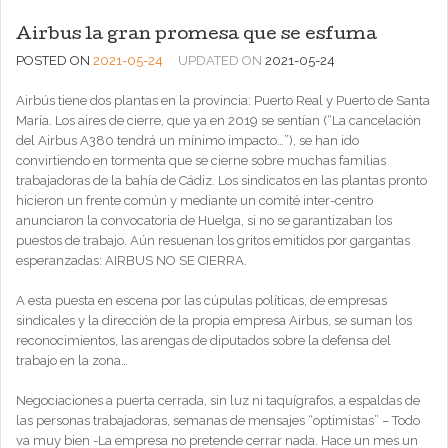
Airbus la gran promesa que se esfuma
POSTED ON
2021-05-24
UPDATED ON
2021-05-24
Airbús tiene dos plantas en la provincia: Puerto Real y Puerto de Santa
María. Los aires de cierre, que ya en 2019 se sentían (“La cancelación
del Airbus A380 tendrá un mínimo impacto…”), se han ido
convirtiendo en tormenta que se cierne sobre muchas familias
trabajadoras de la bahía de Cádiz. Los sindicatos en las plantas pronto
hicieron un frente común y mediante un comité inter-centro
anunciaron la convocatoria de Huelga, si no se garantizaban los
puestos de trabajo. Aún resuenan los gritos emitidos por gargantas
esperanzadas: AIRBUS NO SE CIERRA.
A esta puesta en escena por las cúpulas políticas, de empresas
sindicales y la dirección de la propia empresa Airbus, se suman los
reconocimientos, las arengas de diputados sobre la defensa del
trabajo en la zona…
Negociaciones a puerta cerrada, sin luz ni taquígrafos, a espaldas de
las personas trabajadoras, semanas de mensajes “optimistas” – Todo
va muy bien -La empresa no pretende cerrar nada. Hace un mes un