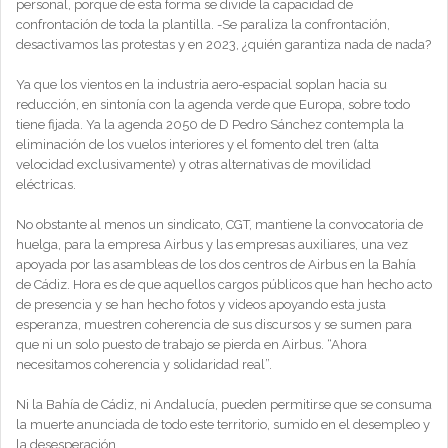
personal, porque de esta forma se divide la capacidad de
confrontación de toda la plantilla. -Se paraliza la confrontación,
desactivamos las protestas y en 2023, ¿quién garantiza nada de nada?
Ya que los vientos en la industria aero-espacial soplan hacia su
reducción, en sintonía con la agenda verde que Europa, sobre todo
tiene fijada. Ya la agenda 2050 de D Pedro Sánchez contempla la
eliminación de los vuelos interiores y el fomento del tren (alta
velocidad exclusivamente) y otras alternativas de movilidad
eléctricas.
No obstante al menos un sindicato, CGT, mantiene la convocatoria de
huelga, para la empresa Airbus y las empresas auxiliares, una vez
apoyada por las asambleas de los dos centros de Airbus en la Bahía
de Cádiz. Hora es de que aquellos cargos públicos que han hecho acto
de presencia y se han hecho fotos y videos apoyando esta justa
esperanza, muestren coherencia de sus discursos y se sumen para
que ni un solo puesto de trabajo se pierda en Airbus. “Ahora
necesitamos coherencia y solidaridad real”.
Ni la Bahía de Cádiz, ni Andalucía, pueden permitirse que se consuma
la muerte anunciada de todo este territorio, sumido en el desempleo y
la desesperación.