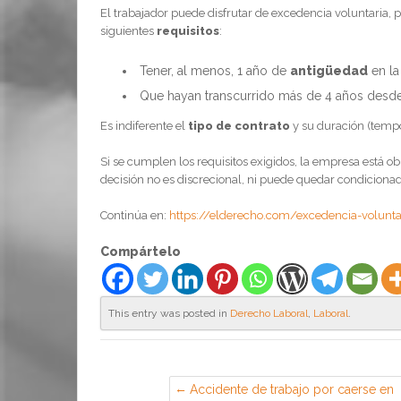
El trabajador puede disfrutar de excedencia voluntaria, 
siguientes
requisitos
:
Tener, al menos, 1 año de
antigüedad
en la
Que hayan transcurrido más de 4 años desde 
Es indiferente el
tipo de contrato
y su duración (tempor
Si se cumplen los requisitos exigidos, la empresa está ob
decisión no es discrecional, ni puede quedar condicionad
Continúa en:
https://elderecho.com/excedencia-voluntar
Compártelo
This entry was posted in
Derecho Laboral
,
Laboral
.
Accidente de trabajo por caerse en