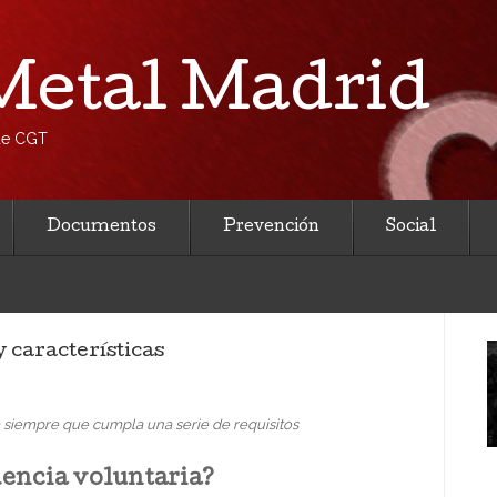
etal Madrid
 de CGT
Documentos
Prevención
Social
 características
a siempre que cumpla una serie de requisitos
dencia voluntaria?