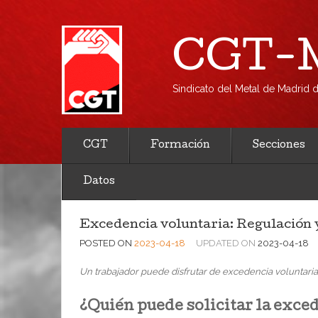
CGT-M
Sindicato del Metal de Madrid
CGT
Formación
Secciones
Datos
Excedencia voluntaria: Regulación y
POSTED ON
2023-04-18
UPDATED ON
2023-04-18
Un trabajador puede disfrutar de excedencia voluntari
¿Quién puede solicitar la exce