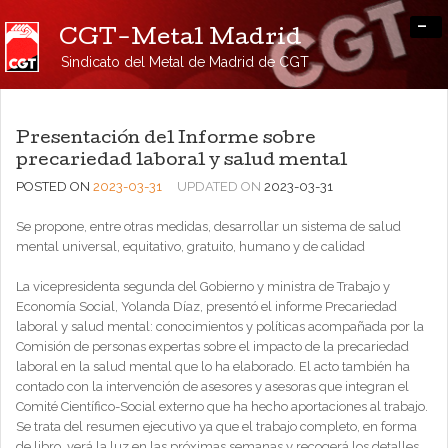
-
CGT-Metal Madrid
Sindicato del Metal de Madrid de CGT
Presentación del Informe sobre
precariedad laboral y salud mental
POSTED ON
2023-03-31
UPDATED ON
2023-03-31
Se propone, entre otras medidas, desarrollar un sistema de salud
mental universal, equitativo, gratuito, humano y de calidad
La vicepresidenta segunda del Gobierno y ministra de Trabajo y
Economía Social, Yolanda Díaz, presentó el informe Precariedad
laboral y salud mental: conocimientos y políticas acompañada por la
Comisión de personas expertas sobre el impacto de la precariedad
laboral en la salud mental que lo ha elaborado. El acto también ha
contado con la intervención de asesores y asesoras que integran el
Comité Científico-Social externo que ha hecho aportaciones al trabajo.
Se trata del resumen ejecutivo ya que el trabajo completo, en forma
de libro, verá la luz en las próximas semanas y recogerá los detalles