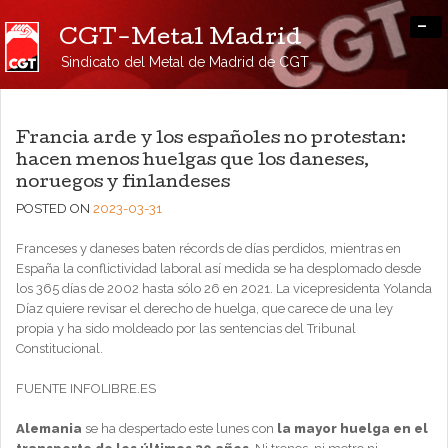
-
CGT-Metal Madrid
Sindicato del Metal de Madrid de CGT
Francia arde y los españoles no protestan:
hacen menos huelgas que los daneses,
noruegos y finlandeses
POSTED ON
2023-03-31
Franceses y daneses baten récords de días perdidos, mientras en
España la conflictividad laboral así medida se ha desplomado desde
los 365 días de 2002 hasta sólo 26 en 2021. La vicepresidenta Yolanda
Díaz quiere revisar el derecho de huelga, que carece de una ley
propia y ha sido moldeado por las sentencias del Tribunal
Constitucional.
FUENTE INFOLIBRE.ES
Alemania
se ha despertado este lunes con
la mayor huelga en el