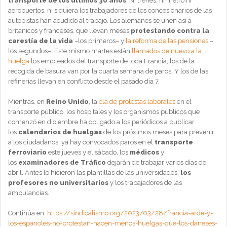
transporte de los últimos 30 años
. Ni trenes, ni metro ni
aeropuertos, ni siquiera los trabajadores de los concesionarios de las
autopistas han acudido al trabajo. Los alemanes se unen así a
británicos y franceses, que llevan meses
protestando contra la
carestía de la vida
–los primeros– y
la reforma de las pensiones
–
los segundos–. Este mismo martes están
llamados de nuevo a la
huelga
los empleados del transporte de toda Francia, los de la
recogida de basura van por la cuarta semana de paros. Y los de las
refinerías llevan en conflicto desde el pasado día 7.
Mientras, en
Reino Unido
, la
ola de protestas laborales
en el
transporte público, los hospitales y los organismos públicos que
comenzó en diciembre ha obligado a los periódicos a publicar
los
calendarios de huelgas
de los próximos meses para prevenir
a los ciudadanos: ya hay convocados paros en el
transporte
ferroviario
este jueves y el sábado, los
médicos
y
los
examinadores de Tráfico
dejarán de trabajar varios días de
abril. Antes lo hicieron las plantillas de las universidades,
los
profesores no universitarios
y los trabajadores de las
ambulancias.
Continúa en:
https://sindicalismo.org/2023/03/28/francia-arde-y-
los-espanoles-no-protestan-hacen-menos-huelgas-que-los-daneses-