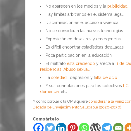
No aparecen en los medios y la
publicidad
.
Hay límites arbitrarios en el sistema legal.
Discriminación en el acceso a vivienda.
No se consideran las nuevas tecnologías.
Exposición en desastres y emergencias.
Es difícil encontrar estadísticas detalladas.
Poca participación en la educación.
El maltrato
está creciendo
y afecta a
1 de c
residencias
.
Abuso sexual
.
La
soledad
, depresión y f
alta de ocio
.
Y sus connotaciones para los colectivos
LGT
demencia
, etc.
Y como corolario la OMS quiere
considerar a la vejez 
Década de Envejecimiento Saludable (2020-2030)
.
Compártelo