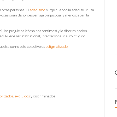
 otras personas. El
edadismo
surge cuando la edad se utiliza
ue ocasionan daño, desventaja o injusticia, y menoscaban la
), los prejuicios (cómo nos sentimos) y la discriminación
 Puede ser institucional, interpersonal o autoinfligido.
estra cómo este colectivo es
estigmatizado
:
B
C
ibilizados
,
excluidos
y discriminados