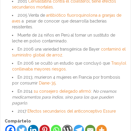
2001
Cerivastatina contra el colesterol, tiene efectos
secundarios mortales
.
2005 Venta de
antibiótico fluoroquinolona a granjas de
aves
a pesar de conocer que desarrolla bacterias
resistentes.
Muerte de 24 niños en Perú al tomar un sustituto de
leche en polvo contaminado.
En 2006 una variedad transgénica de Bayer
contaminó el
suministro global de arroz
.
En 2006 se ocultó un estudio que concluyó que
Trasylol
conllevaba mayores riesgos
.
​En 2013, murieron 4 mujeres en Francia por trombosis
por consumir
Diane-35
.
En 2014
su consejero delegado afirmó
:
No creamos
medicamentos para indios, sino para los que pueden
pagarlo.
2017
Efectos secundarios del anticonceptivo Essure
Compártelo