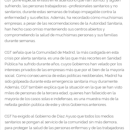
CGT pone especial énfasis en el abandono que han sufrido, y siguen
sufriendo, las personas trabajadoras –profesionales sanitarios y no
sanitarios, durante estas semanas de trabajo impagable contra la
enfermedad y sus efectos. Además, ha recordado cómo muchísimas
empresas, a pesar de las recomendaciones de la Autoridad Sanitaria,
han hecho caso omiso manteniendo sus centros abiertos y
comprometiendo la salud de muchísimas personas y sus familias
durante semanas.
CGT señala que la Comunidad de Madrid, la más castigada en esta
crisis por alerta sanitaria, es una de las que más recortes en Sanidad
Pública ha sufrido durante años, cuyos Gobiernos han velado por los
intereses privados de las empresas más que por el bien de la mayoría
social. Como consecuencia de estas políticas neoliberales, Madrid ha
sido golpeada durante esta emergencia sanitaria muy duramente.
Además, CGT también explica que la situación en la que se han visto
miles de personas de la tercera edad, quienes han fallecido en la
mayoría de los casos solas e indefensas, es una muestra más de la
nefasta gestión pública de este y otros Gobiernos anteriores.
CGT ha exigido al Gobierno de Díaz Ayuso que todos los medios
sanitarios se pongan al servicio de la comunidad sin más demora,
para proteger la salud de las personas enfermas y de las trabajadoras