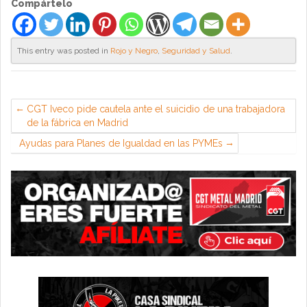
Compártelo
This entry was posted in
Rojo y Negro
,
Seguridad y Salud
.
CGT Iveco pide cautela ante el suicidio de una trabajadora
de la fábrica en Madrid
Ayudas para Planes de Igualdad en las PYMEs