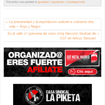
This entry was posted in
Igualdad
,
Legislación
,
Uncategorized
.
La precariedad y la explotación vuelven a cobrarse otra
vida — Rojo y Negro
En el café, 1ª quincena de Junio 2019 (Sección Sindical de
CGT en Airbus, Illescas)