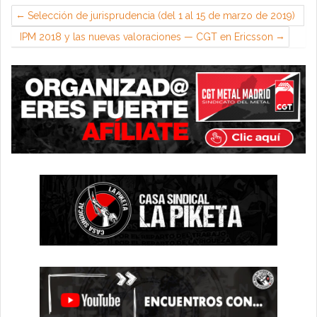
Selección de jurisprudencia (del 1 al 15 de marzo de 2019)
IPM 2018 y las nuevas valoraciones — CGT en Ericsson