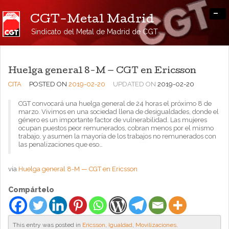
-
CGT-Metal Madrid
Sindicato del Metal de Madrid de CGT
Huelga general 8-M — CGT en Ericsson
CITA
POSTED ON
2019-02-20
UPDATED ON
2019-02-20
CGT convocará una huelga general de 24 horas el próximo 8 de
marzo. Vivimos en una sociedad llena de desigualdades, donde el
género es un importante factor de vulnerabilidad. Las mujeres
ocupan puestos peor remunerados, cobran menos por el mismo
trabajo, y asumen la mayoría de los trabajos no remunerados con
las penalizaciones que eso…
via
Huelga general 8-M — CGT en Ericsson
Compártelo
This entry was posted in
Ericsson
,
Igualdad
,
Movilizaciones
.