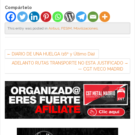
Compártelo
This entry was posted in
Airbus
,
FESIM
,
Movilizaciones
.
DIARIO DE UNA HUELGA (16º y Último Día)
ADELANTO RUTAS TRANSPORTE NO ESTA JUSTIFICADO
— CGT IVECO MADRID