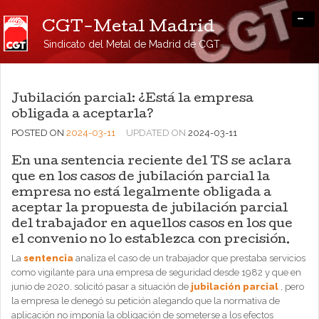
-
CGT-Metal Madrid
Sindicato del Metal de Madrid de CGT
Jubilación parcial: ¿Está la empresa
obligada a aceptarla?
POSTED ON
2024-03-11
UPDATED ON
2024-03-11
En una sentencia reciente del TS se aclara
que en los casos de jubilación parcial la
empresa no está legalmente obligada a
aceptar la propuesta de jubilación parcial
del trabajador en aquellos casos en los que
el convenio no lo establezca con precisión.
La
sentencia
analiza el caso de un trabajador que prestaba servicios
como vigilante para una empresa de seguridad desde 1982 y que en
junio de 2020, solicitó pasar a situación de
jubilación parcial
, pero
la empresa le denegó su petición alegando que la normativa de
aplicación no imponía la obligación de someterse a los efectos