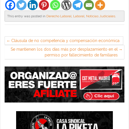
This entry was posted in
Derecho Laboral
,
Laboral
,
Noticias Judiciales
.
Cláusula de no competencia y compensación económica
Se mantienen los dos días más por desplazamiento en el
permiso por fallecimiento de familiares