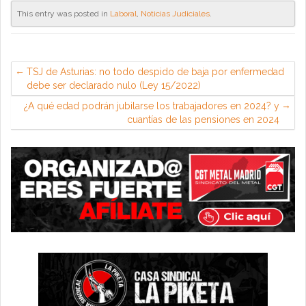
This entry was posted in
Laboral
,
Noticias Judiciales
.
TSJ de Asturias: no todo despido de baja por enfermedad
debe ser declarado nulo (Ley 15/2022)
¿A qué edad podrán jubilarse los trabajadores en 2024? y
cuantías de las pensiones en 2024