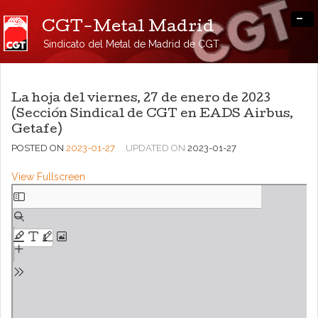
-
CGT-Metal Madrid
Sindicato del Metal de Madrid de CGT
La hoja del viernes, 27 de enero de 2023
(Sección Sindical de CGT en EADS Airbus,
Getafe)
POSTED ON
2023-01-27
UPDATED ON
2023-01-27
View Fullscreen
Saltar
al
contenido
del
PDF